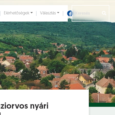
Elérhetőségek
Választás
Aloldalak [
]
ziorvos nyári