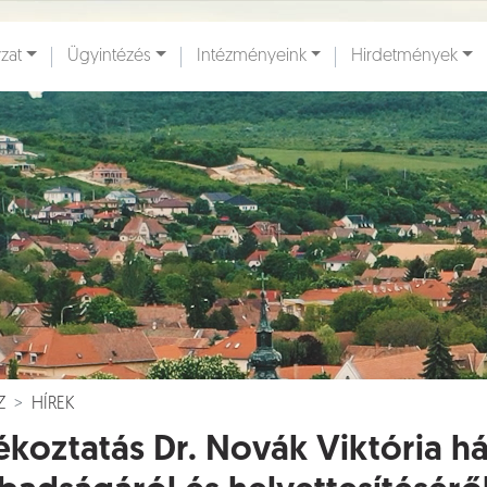
zat
Ügyintézés
Intézményeink
Hirdetmények
ények [
]
Dokumentumok [
]
Z
HÍREK
ékoztatás Dr. Novák Viktória há