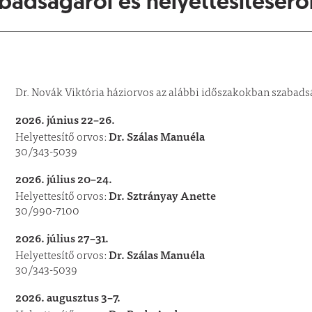
badságáról és helyettesítésérő
Dr. Novák Viktória háziorvos az alábbi időszakokban szabads
2026. június 22–26.
Dr. Szálas Manuéla
Helyettesítő orvos:
30/343-5039
2026. július 20–24.
Dr. Sztrányay Anette
Helyettesítő orvos:
30/990-7100
2026. július 27–31.
Dr. Szálas Manuéla
Helyettesítő orvos:
30/343-5039
2026. augusztus 3–7.