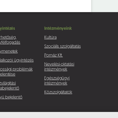
yintézés
Intézményeink
rhetőség,
Kultúra
yfélfogadás
Szociális szolgáltatás
ymenetek
Pomáz Kft.
lalkozói ügyintézés
Nevelési-oktatási
kossági problémák
intézmények
elentése
Egészségügyi
világítási
intézmények
abejelentő
Közszolgáltatók
yú bejelentő