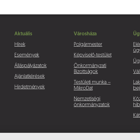
Aktuális
Városháza
Üg
Hírek
Polgármester
Elé
üg
Események
Képviselő-testület
Üg
Álláspályázatok
Önkormányzati
Bizottságok
Vál
Ajánlatkérések
Testületi munka –
La
Hirdetmények
MikroDat
bej
Nemzetiségi
Köz
önkormányzatok
hib
Kát