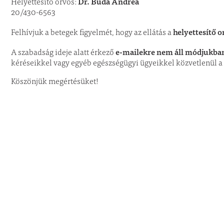
Dr. Buda Andrea
Helyettesítő orvos:
20/430-6563
helyettesítő o
Felhívjuk a betegek figyelmét, hogy az ellátás a
e-mailekre nem áll módjukban
A szabadság ideje alatt érkező
kéréseikkel vagy egyéb egészségügyi ügyeikkel közvetlenül a 
Köszönjük megértésüket!