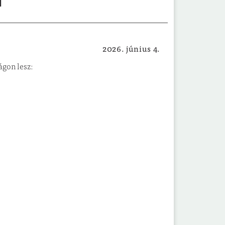
l
2026. június 4.
Egészségügyi, szociális hírek
ágon lesz: