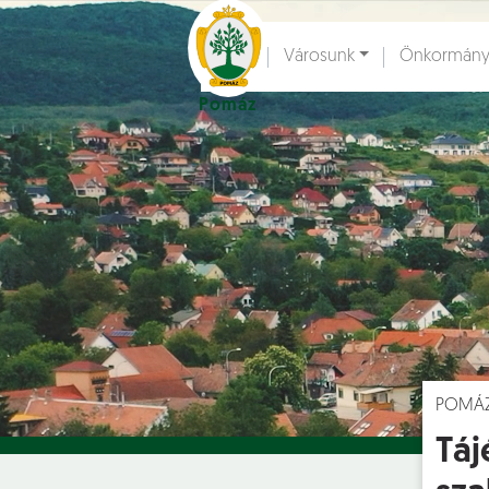
Ugrás a fő tartalomhoz
Városunk
Önkormány
Pomáz
Hírek [
]
Esem
POMÁ
Táj