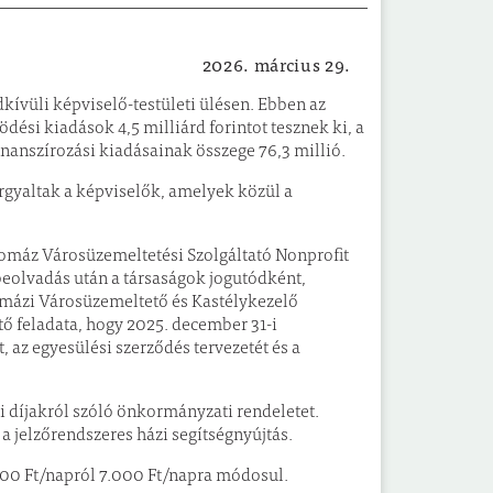
2026. március 29.
Önkormányzat
dkívüli képviselő-testületi ülésen. Ebben az
dési kiadások 4,5 milliárd forintot tesznek ki, a
nanszírozási kiadásainak összege 76,3 millió.
árgyaltak a képviselők, amelyek közül a
máz Városüzemeltetési Szolgáltató Nonprofit
beolvadás után a társaságok jogutódként,
omázi Városüzemeltető és Kastélykezelő
tő feladata, hogy 2025. december 31-i
 az egyesülési szerződés tervezetét és a
si díjakról szóló önkormányzati rendeletet.
a jelzőrendszeres házi segítségnyújtás.
500 Ft/napról 7.000 Ft/napra módosul.