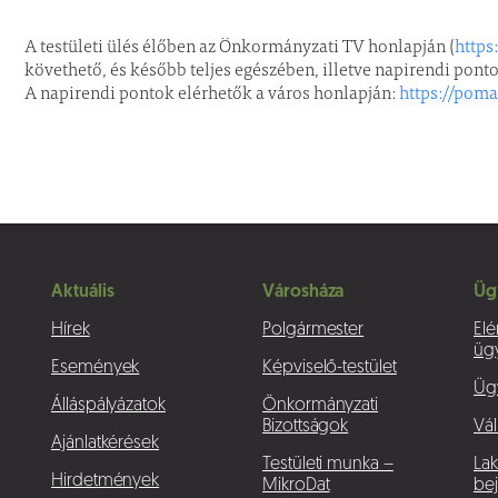
A testületi ülés élőben az Önkormányzati TV honlapján (
https
követhető, és később teljes egészében, illetve napirendi pont
A napirendi pontok elérhetők a város honlapján:
https://pom
Aktuális
Városháza
Üg
Hírek
Polgármester
Elé
üg
Események
Képviselő-testület
Üg
Álláspályázatok
Önkormányzati
Bizottságok
Vál
Ajánlatkérések
Testületi munka –
La
Hirdetmények
MikroDat
bej