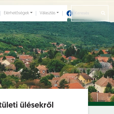
Elérhetőségek
Választás
Aloldalak [
]
ületi ülésekről