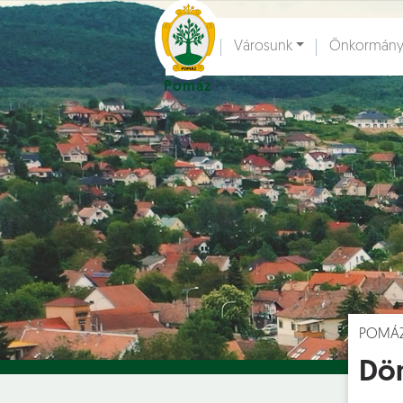
Ugrás a fő tartalomhoz
Városunk
Önkormány
Pomáz
Hírek [
]
Esem
POMÁ
Dön