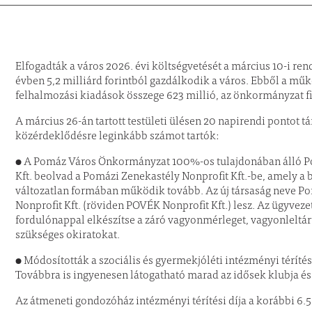
Elfogadták a város 2026. évi költségvetését a március 10-i ren
évben 5,2 milliárd forintból gazdálkodik a város. Ebből a műkö
felhalmozási kiadások összege 623 millió, az önkormányzat fi
A március 26-án tartott testületi ülésen 20 napirendi pontot t
közérdeklődésre leginkább számot tartók:
● A Pomáz Város Önkormányzat 100%-os tulajdonában álló Po
Kft. beolvad a Pomázi Zenekastély Nonprofit Kft.-be, amely a 
változatlan formában működik tovább. Az új társaság neve P
Nonprofit Kft. (röviden POVÉK Nonprofit Kft.) lesz. Az ügyveze
fordulónappal elkészítse a záró vagyonmérleget, vagyonleltárt,
szükséges okiratokat.
● Módosították a szociális és gyermekjóléti intézményi téríté
Továbbra is ingyenesen látogatható marad az idősek klubja és 
Az átmeneti gondozóház intézményi térítési díja a korábbi 6.