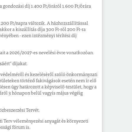
 a gondozási díj 1.400 Ft/óráról 1.600 Ft/órára
1.200 Ft/napra változik. A házhozszállítással
kkor a kiszállítás díja 300 Ft-ról 200 Ft-ra
ényében - ezen intézményi térítési díj
ait a 2026/2027-es nevelési évre vonatkozóan.
áért” díjakat.
, védelméről és kezeléséről szóló önkormányzati
rületeken történő fakivágások esetén nem ír elő
ülésen úgy határozott a képviselő-testület, hogy a
ról 3 hónapon belül vagyis május végéig
zbeszerzési Tervét.
eti Terv véleményezési anyagát és környezeti
ossági fórum is.