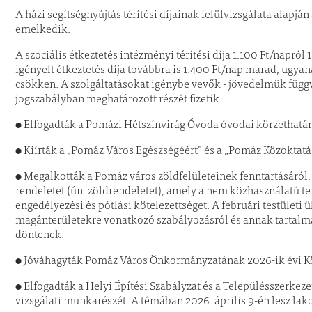
A házi segítségnyújtás térítési díjainak felülvizsgálata alapján
emelkedik.
A szociális étkeztetés intézményi térítési díja 1.100 Ft/napról 
igényelt étkeztetés díja továbbra is 1.400 Ft/nap marad, ugyana
csökken. A szolgáltatásokat igénybe vevők - jövedelmük függv
jogszabályban meghatározott részét fizetik.
● Elfogadták a Pomázi Hétszínvirág Óvoda óvodai körzethatár
● Kiírták a „Pomáz Város Egészségéért” és a „Pomáz Közoktatás
● Megalkották a Pomáz város zöldfelületeinek fenntartásáról
rendeletet
(ún. zöldrendeletet)
, amely a nem közhasználatú te
engedélyezési és pótlási kötelezettséget. A februári testületi 
magánterületekre vonatkozó szabályozásról és annak tartalmá
döntenek.
● Jóváhagyták Pomáz Város Önkormányzatának 2026-ik évi Kö
● Elfogadták a Helyi Építési Szabályzat és a Településszerkez
vizsgálati munkarészét. A témában 2026. április 9-én lesz lak