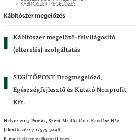
KÁBÍTÓSZER MEGELŐZÉS
Kábítószer megelőzés
Kábítószer megelőző-felvilágosító
(elterelés) szolgáltatás
SEGÍTŐPONT Drogmegelőző,
Egészségfejlesztő és Kutató Nonprofit
Kft.
Helye: 2013 Pomáz, Szent Miklós tér 1. Karitász Ház
Jelentkezés: 70/575-3446
E-mail: eltereles@gmail.com