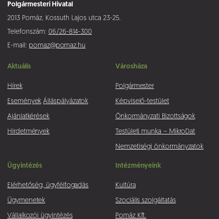
Polgármesteri Hivatal
2013 Pomáz, Kossuth Lajos utca 23-25.
Telefonszám:
06/26-814-300
E-mail:
pomaz@pomaz.hu
Aktuális
Városháza
Hírek
Polgármester
Események
Álláspályázatok
Képviselő-testület
Ajánlatkérések
Önkormányzati Bizottságok
Hirdetmények
Testületi munka – MikroDat
Nemzetiségi önkormányzatok
Ügyintézés
Intézményeink
Elérhetőség, ügyfélfogadás
Kultúra
Ügymenetek
Szociális szolgáltatás
Vállalkozói ügyintézés
Pomáz Kft.