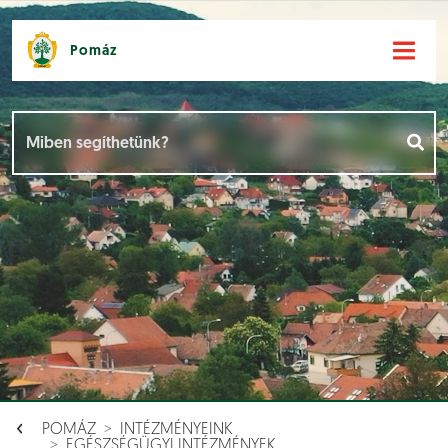
Pomáz
Hírek [
]
Események [
]
Dokumentumok [
]
Aloldalak [
]
POMÁZ
INTÉZMÉNYEINK
EGÉSZSÉGÜGYI INTÉZMÉNYEK