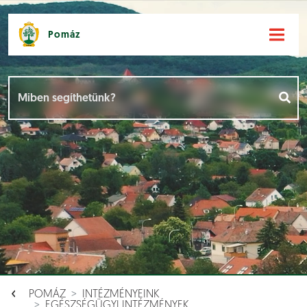
Pomáz
Hírek [
]
Események [
]
Dokumentumok [
]
Aloldalak [
]
POMÁZ
INTÉZMÉNYEINK
EGÉSZSÉGÜGYI INTÉZMÉNYEK