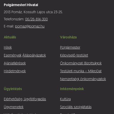
Polgármesteri Hivatal
2013 Pomáz, Kossuth Lajos utca 23-25.
Telefonszám:
06/26-814-300
E-mail:
pomaz@pomaz.hu
Aktuális
Városháza
Hírek
Polgármester
Események
Álláspályázatok
Képviselő-testület
Ajánlatkérések
Önkormányzati Bizottságok
Hirdetmények
Testületi munka – MikroDat
Nemzetiségi önkormányzatok
Ügyintézés
Intézményeink
Elérhetőség, ügyfélfogadás
Kultúra
Ügymenetek
Szociális szolgáltatás