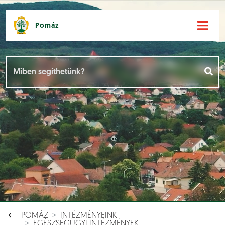
Pomáz
Hírek [
]
Események [
]
Dokumentumok [
]
Aloldalak [
]
POMÁZ
INTÉZMÉNYEINK
EGÉSZSÉGÜGYI INTÉZMÉNYEK