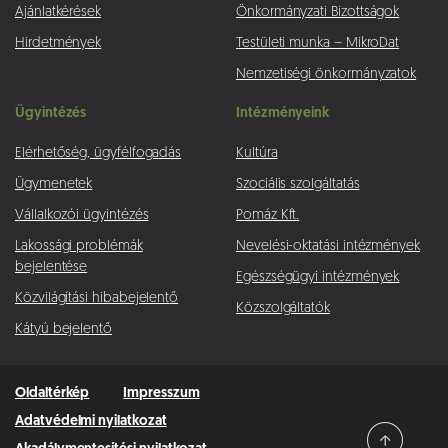
Ajánlatkérések
Önkormányzati Bizottságok
Hirdetmények
Testületi munka – MikroDat
Nemzetiségi önkormányzatok
Ügyintézés
Intézményeink
Elérhetőség, ügyfélfogadás
Kultúra
Ügymenetek
Szociális szolgáltatás
Vállalkozói ügyintézés
Pomáz Kft.
Lakossági problémák
Nevelési-oktatási intézmények
bejelentése
Egészségügyi intézmények
Közvilágítási hibabejelentő
Közszolgáltatók
Kátyú bejelentő
Oldaltérkép
Impresszum
Adatvédelmi nyilatkozat