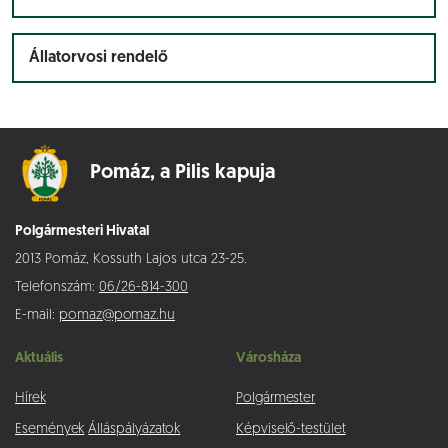
Állatorvosi rendelő
Pomáz,
a Pilis kapuja
Polgármesteri Hivatal
2013 Pomáz, Kossuth Lajos utca 23-25.
Telefonszám:
06/26-814-300
E-mail:
pomaz@pomaz.hu
Aktuális
Városháza
Hírek
Polgármester
Események
Álláspályázatok
Képviselő-testület