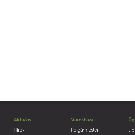
Aktuális
Városháza
Üg
Hírek
Polgármester
Elé