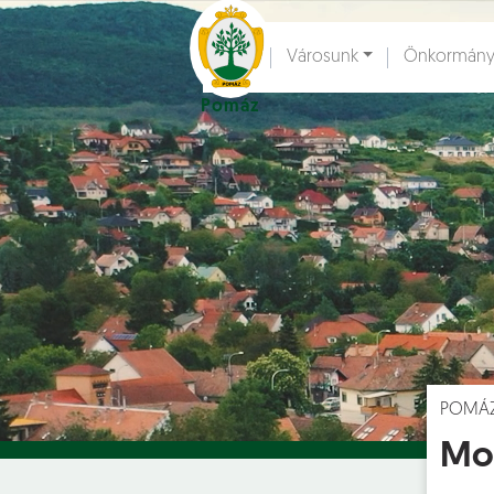
Ugrás a fő tartalomhoz
Városunk
Önkormány
Pomáz
Hírek [
]
Esem
POMÁ
Moz