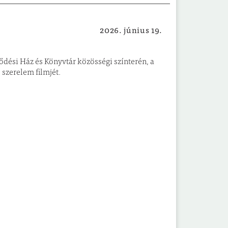
2026. június 19.
Családi program
dési Ház és Könyvtár közösségi színterén, a
szerelem filmjét.