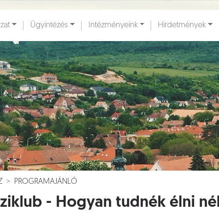
zat
Ügyintézés
Intézményeink
Hirdetmények
ények [
]
Dokumentumok [
]
Z
PROGRAMAJÁNLÓ
iklub - Hogyan tudnék élni né