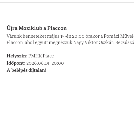
Újra Moziklub a Placcon
Várunk benneteket május 15-én 20:00 órakor a Pomázi Művelő
Placcon, ahol együtt megnézzük Nagy Viktor Oszkár: Becsúszó 
Helyszín:
PMHK Placc
Időpont:
2026.06.19. 20:00
A belépés díjtalan!