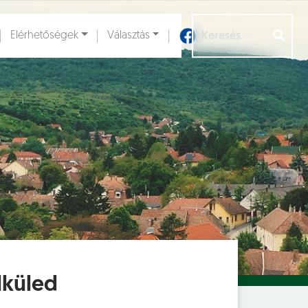
Elérhetőségek
Választás
Aloldalak [
]
lküled