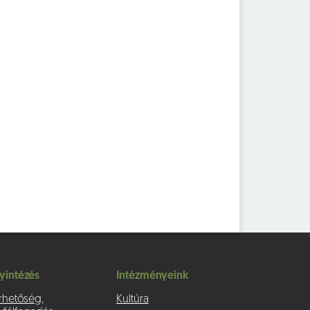
yintézés
Intézményeink
rhetőség,
Kultúra