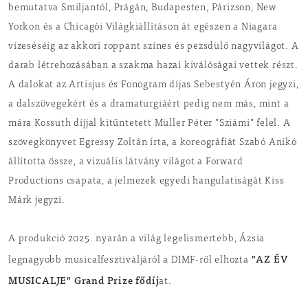
bemutatva Smiljantól, Prágán, Budapesten, Párizson, New
Yorkon és a Chicagói Világkiállításon át egészen a Niagara
vízeséséig az akkori roppant színes és pezsdülő nagyvilágot. A
darab létrehozásában a szakma hazai kiválóságai vettek részt.
A dalokat az Artisjus és Fonogram díjas Sebestyén Áron jegyzi,
a dalszövegekért és a dramaturgiáért pedig nem más, mint a
mára Kossuth díjjal kitűntetett Müller Péter "Sziámi" felel. A
szövegkönyvet Egressy Zoltán írta, a koreográfiát Szabó Anikó
állította össze, a vizuális látvány világot a Forward
Productions csapata, a jelmezek egyedi hangulatiságát Kiss
Márk jegyzi.
A produkció 2025. nyarán a világ legelismertebb, Ázsia
"AZ ÉV
legnagyobb musicalfesztiváljáról a DIMF-ről elhozta
MUSICALJE" Grand Prize fődíj
at.