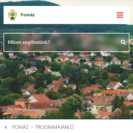
Pomáz
Hírek [
]
Események [
]
Dokumentumok [
]
Aloldalak [
]
POMÁZ
PROGRAMAJÁNLÓ