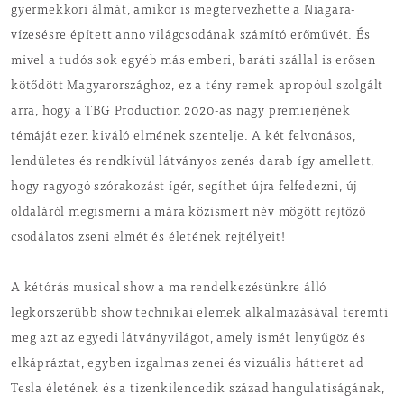
gyermekkori álmát, amikor is megtervezhette a Niagara-
vízesésre épített anno világcsodának számító erőművét. És
mivel a tudós sok egyéb más emberi, baráti szállal is erősen
kötődött Magyarországhoz, ez a tény remek apropóul szolgált
arra, hogy a TBG Production 2020-as nagy premierjének
témáját ezen kiváló elmének szentelje. A két felvonásos,
lendületes és rendkívül látványos zenés darab így amellett,
hogy ragyogó szórakozást ígér, segíthet újra felfedezni, új
oldaláról megismerni a mára közismert név mögött rejtőző
csodálatos zseni elmét és életének rejtélyeit!
A kétórás musical show a ma rendelkezésünkre álló
legkorszerűbb show technikai elemek alkalmazásával teremti
meg azt az egyedi látványvilágot, amely ismét lenyűgöz és
elkápráztat, egyben izgalmas zenei és vizuális hátteret ad
Tesla életének és a tizenkilencedik század hangulatiságának,