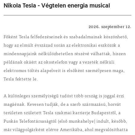
Nikola Tesla - Végtelen energia musical
Kultúra
2026. szeptember 12.
Főként Tesla felfedezéseinek és szabadalmainak köszönhető,
hogy az elmúlt évszázad során az elektronikai eszközök a
mindennapjaink nélkülözhetetlen részévé válhattak, hiszen
példának okáért az okostelefon vagy a vezeték nélküli
elektromos töltés alapelveit is elsőként személyesen maga,
Tesla fektette le.
A különleges személyiségű tudóst több ország is joggal érzi
magáénak. Kevesen tudják, de a szerb származású, horvát
területen született Tesla szakmai karrierje Budapestről, a
Puskás Telefontársaságtól (első munkahelye) indult, később,
már világpolgárként elérve Amerikába, ahol megvalósíthatta