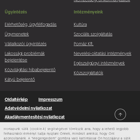
Nemzetiségi önkormányzatok
Ügyintézés
Intézményeink
Elérhetőség, ügyfélfogadás
Kultúra
Ügymenetek
Szociális szolgáltatás
Vállalkozói ügyintézés
Pomáz Kft.
Lakossági problémák
Nevelési-oktatási intézmények
bejelentése
Egészségügyi intézmények
Közvilágítási hibabejelentő
Közszolgáltatók
Kátyú bejelentő
Oldaltérkép
Impresszum
Adatvédelmi nyilatkozat
Akadálymentesítési nyilatkozat
Honlapunk sütik (cookie-k) segítségével törekszik arra, hogy a lehető legjobb
Minden jog fenntartva © 2026 Pomáz
felhasználói élményt tudja nyújtani Önnek, mindezt anélkül, hogy Önt
azonosítanánk. A “Megengedem” gombra való kattintással Ön hozzájárul a sütik