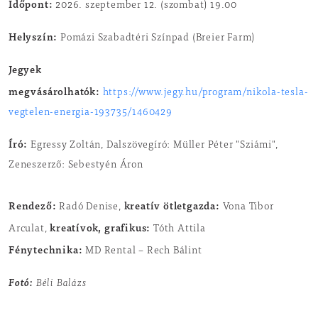
Időpont:
2026. szeptember 12. (szombat) 19.00
Helyszín:
Pomázi Szabadtéri Színpad (Breier Farm)
Jegyek
megvásárolhatók:
https://www.jegy.hu/program/nikola-tesla-
vegtelen-energia-193735/1460429
Író:
Egressy Zoltán, Dalszövegíró: Müller Péter "Sziámi",
Zeneszerző: Sebestyén Áron
Rendező:
kreatív ötletgazda:
Radó Denise,
Vona Tibor
kreatívok, grafikus:
Arculat,
Tóth Attila
Fénytechnika:
MD Rental – Rech Bálint
Fotó:
Béli Balázs