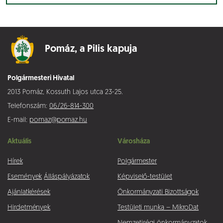
Pomáz,
a Pilis kapuja
Polgármesteri Hivatal
2013 Pomáz, Kossuth Lajos utca 23-25.
Telefonszám:
06/26-814-300
E-mail:
pomaz@pomaz.hu
Aktuális
Városháza
Hírek
Polgármester
Események
Álláspályázatok
Képviselő-testület
Ajánlatkérések
Önkormányzati Bizottságok
Hirdetmények
Testületi munka – MikroDat