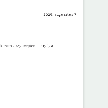
2025. augusztus 7.
Családi program
ntkezzen 2025. szeptember 15-ig a