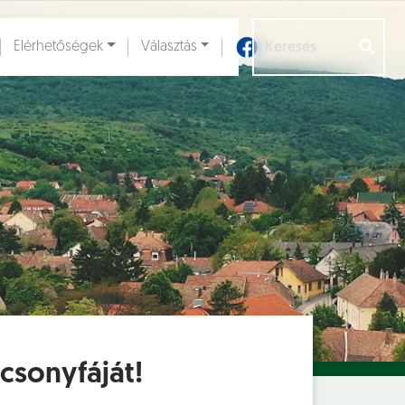
Elérhetőségek
Választás
Aloldalak [
]
csonyfáját!