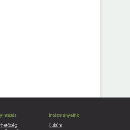
yintézés
Intézményeink
rhetőség,
Kultúra