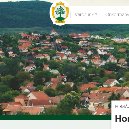
Ugrás a fő tartalomhoz
Városunk
Önkormány
Pomáz
Hírek [
]
Esem
POMÁ
Hor