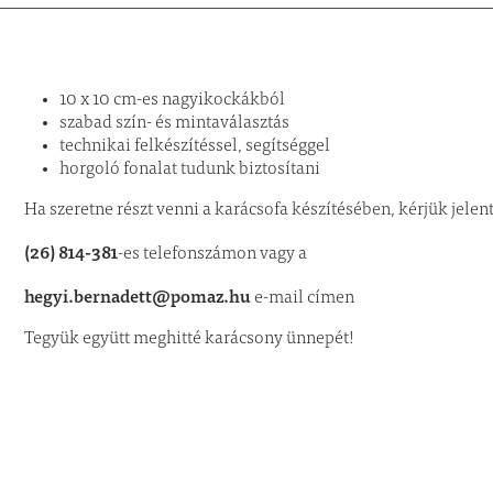
10 x 10 cm-es nagyikockákból
szabad szín- és mintaválasztás
technikai felkészítéssel, segítséggel
horgoló fonalat tudunk biztosítani
Ha szeretne részt venni a karácsofa készítésében, kérjük jele
(26) 814-381
-es telefonszámon vagy a
hegyi.bernadett@pomaz.hu
e-mail címen
Tegyük együtt meghitté karácsony ünnepét!