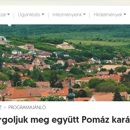
zat
Ügyintézés
Intézményeink
Hirdetmények
ények [
]
Dokumentumok [
]
Z
PROGRAMAJÁNLÓ
goljuk meg együtt Pomáz kará