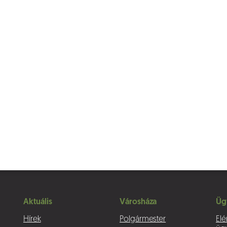
Aktuális
Városháza
Üg
Hírek
Polgármester
Elé