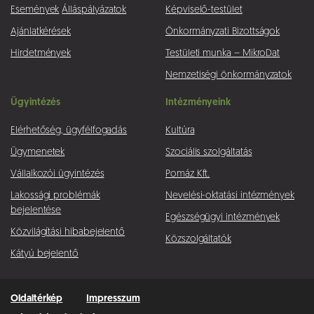
Események
Álláspályázatok
Képviselő-testület
Ajánlatkérések
Önkormányzati Bizottságok
Hirdetmények
Testületi munka – MikroDat
Nemzetiségi önkormányzatok
Ügyintézés
Intézményeink
Elérhetőség, ügyfélfogadás
Kultúra
Ügymenetek
Szociális szolgáltatás
Vállalkozói ügyintézés
Pomáz Kft.
Lakossági problémák
Nevelési-oktatási intézmények
bejelentése
Egészségügyi intézmények
Közvilágítási hibabejelentő
Közszolgáltatók
Kátyú bejelentő
Oldaltérkép
Impresszum