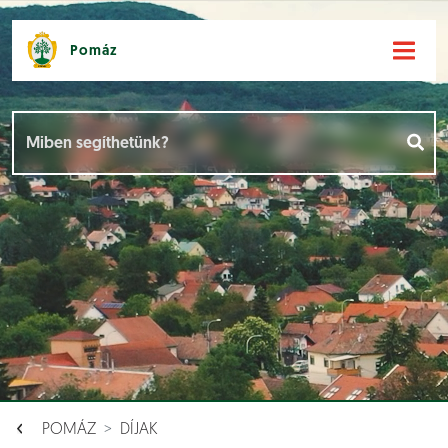
Pomáz
Hírek [
]
Események [
]
Dokumentumok [
]
Aloldalak [
]
POMÁZ
DÍJAK