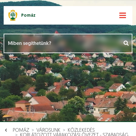
Pomáz
Hírek [
]
Események [
]
Dokumentumok [
]
Aloldalak [
]
POMÁZ
VÁROSUNK
KÖZLEKEDÉS
KORLÁTOZOTT VÁRAKOZÁSI ÖVEZET - SZABADSÁG