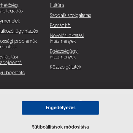
rhetőség,
Kultúra
yfélfogadás
Szociális szolgáltatás
ymenetek
Pomáz Kft.
lalkozói ügyintézés
Nevelési-oktatási
kossági problémák
intézmények
elentése
Egészségügyi
világítási
intézmények
abejelentő
Közszolgáltatók
yú bejelentő
Engedélyezés
Sütibeállítások módosítása