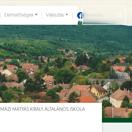
Elérhetőségek
Választás
Aloldalak [
]
MÁZI MÁTYÁS KIRÁLY ÁLTALÁNOS ISKOLA