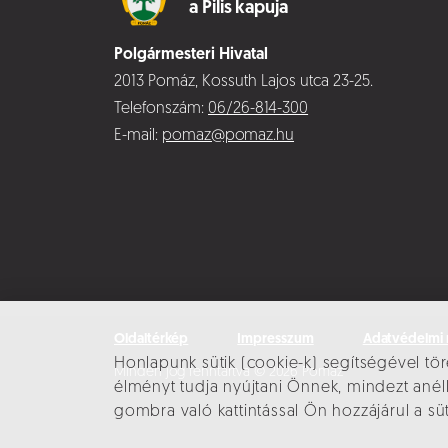
a Pilis kapuja
Polgármesteri Hivatal
2013 Pomáz, Kossuth Lajos utca 23-25.
Telefonszám:
06/26-814-300
E-mail:
pomaz@pomaz.hu
Oldaltérkép
Impresszum
Adatvédelmi 
Honlapunk sütik (cookie-k) segítségével tör
Minden jog fenntartva © 2026 Pomáz
élményt tudja nyújtani Önnek, mindezt an
gombra való kattintással Ön hozzájárul a sü