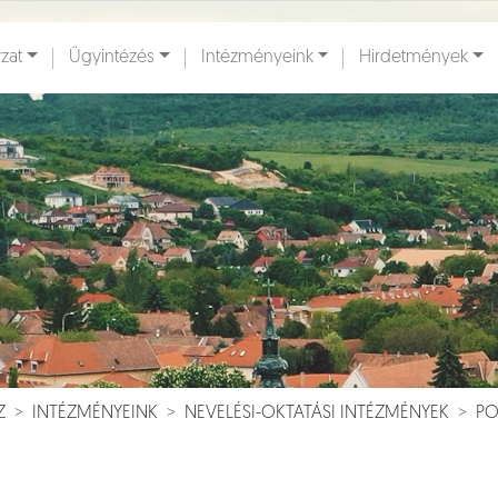
zat
Ügyintézés
Intézményeink
Hirdetmények
ények [
]
Dokumentumok [
]
Z
INTÉZMÉNYEINK
NEVELÉSI-OKTATÁSI INTÉZMÉNYEK
PO