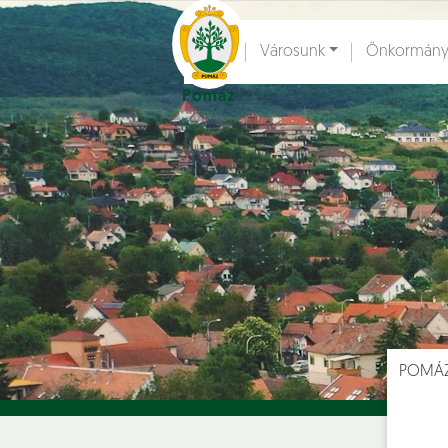
Ugrás a fő tartalomhoz
Városunk
Önkormány
Pomáz
Hírek [
]
Esem
POMÁ