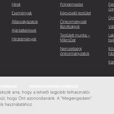
Hírek
Polgármester
Elé
üg
Események
Képviselő-testület
Üg
Álláspályázatok
Önkormányzati
Bizottságok
Vál
Ajánlatkérések
Testületi munka –
La
Hirdetmények
MikroDat
bej
Nemzetiségi
Köz
önkormányzatok
hib
Kát
nyilatkozat
Akadálymentesítési nyilatkozat
ekszik arra, hogy a lehető legjobb felhasználói
élkül, hogy Önt azonosítanánk. A “Megengedem”
tik használatához.