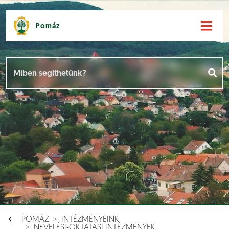
Pomáz
Hírek [
]
Események [
]
Dokumentumok [
]
Aloldalak [
]
POMÁZ
INTÉZMÉNYEINK
NEVELÉSI-OKTATÁSI INTÉZMÉNYEK