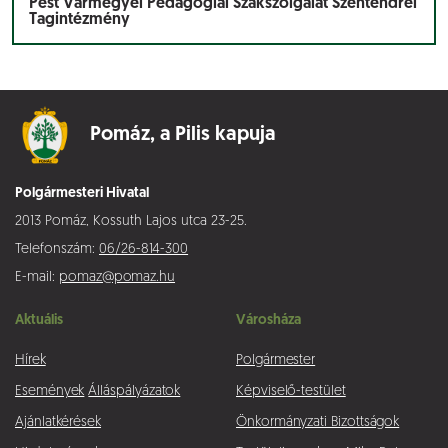
Pest Vármegyei Pedagógiai Szakszolgálat Szentendrei
Tagintézmény
Pomáz,
a Pilis kapuja
Polgármesteri Hivatal
2013 Pomáz, Kossuth Lajos utca 23-25.
Telefonszám:
06/26-814-300
E-mail:
pomaz@pomaz.hu
Aktuális
Városháza
Hírek
Polgármester
Események
Álláspályázatok
Képviselő-testület
Ajánlatkérések
Önkormányzati Bizottságok