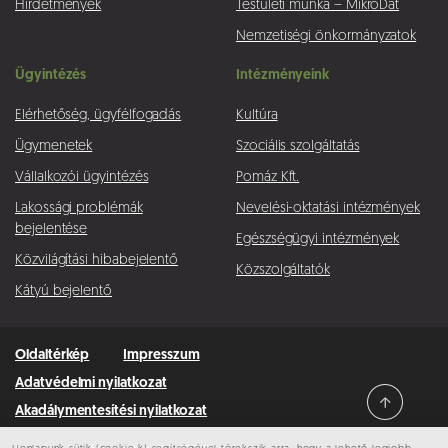
Hirdetmények
Testületi munka – MikroDat
Nemzetiségi önkormányzatok
Ügyintézés
Intézményeink
Elérhetőség, ügyfélfogadás
Kultúra
Ügymenetek
Szociális szolgáltatás
Vállalkozói ügyintézés
Pomáz Kft.
Lakossági problémák
Nevelési-oktatási intézmények
bejelentése
Egészségügyi intézmények
Közvilágítási hibabejelentő
Közszolgáltatók
Kátyú bejelentő
Oldaltérkép
Impresszum
Adatvédelmi nyilatkozat
Akadálymentesítési nyilatkozat