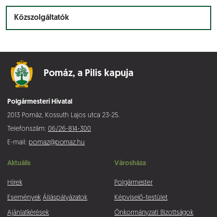
Közszolgáltatók
Pomáz,
a Pilis kapuja
Polgármesteri Hivatal
2013 Pomáz, Kossuth Lajos utca 23-25.
Telefonszám:
06/26-814-300
E-mail:
pomaz@pomaz.hu
Aktuális
Városháza
Hírek
Polgármester
Események
Álláspályázatok
Képviselő-testület
Ajánlatkérések
Önkormányzati Bizottságok