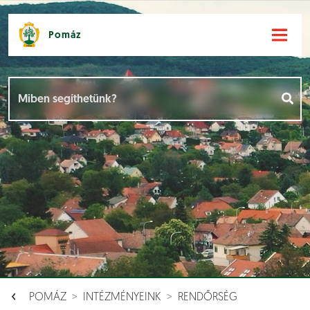
Pomáz
Hírek [
]
Események [
]
Dokumentumok [
]
Aloldalak [
]
POMÁZ
INTÉZMÉNYEINK
RENDŐRSÉG