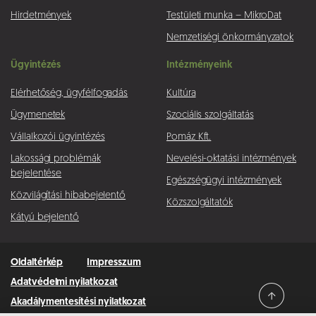
Hirdetmények
Testületi munka – MikroDat
Nemzetiségi önkormányzatok
Ügyintézés
Intézményeink
Elérhetőség, ügyfélfogadás
Kultúra
Ügymenetek
Szociális szolgáltatás
Vállalkozói ügyintézés
Pomáz Kft.
Lakossági problémák
Nevelési-oktatási intézmények
bejelentése
Egészségügyi intézmények
Közvilágítási hibabejelentő
Közszolgáltatók
Kátyú bejelentő
Oldaltérkép
Impresszum
Adatvédelmi nyilatkozat
Akadálymentesítési nyilatkozat