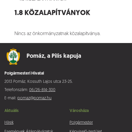
1.8 KÖZALAPÍTVÁNYOK
Nincs az önkormányzatnak közalapítványa.
Pomáz,
a Pilis kapuja
Polgármesteri Hivatal
2013 Pomáz, Kossuth Lajos utca 23-25.
Telefonszám:
06/26-814-300
E-mail:
pomaz@pomaz.hu
Aktuális
Városháza
Hírek
Polgármester
Események
Álláspályázatok
Képviselő-testület