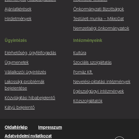
Ajánlatkérések
Önkormányzati Bizottságok
Hirdetmények
Testületi munka – MikroDat
Nemzetiségi önkormányzatok
Ügyintézés
Intézményeink
Elérhetőség, ügyfélfogadás
Kultúra
Ügymenetek
Szociális szolgáltatás
Vállalkozói ügyintézés
Pomáz Kft.
Lakossági problémák
Nevelési-oktatási intézmények
bejelentése
Egészségügyi intézmények
Közvilágítási hibabejelentő
Közszolgáltatók
Kátyú bejelentő
Oldaltérkép
Impresszum
Adatvédelmi nyilatkozat