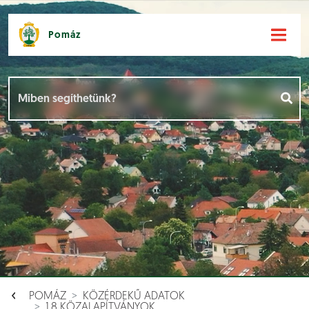
Pomáz
Hírek [
]
Események [
]
Dokumentumok [
]
Aloldalak [
]
POMÁZ
KÖZÉRDEKŰ ADATOK
1.8 KÖZALAPÍTVÁNYOK