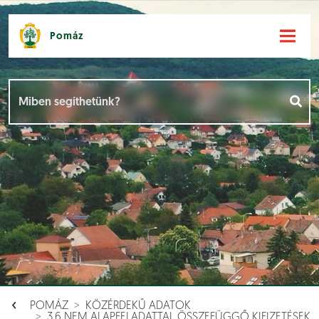
Pomáz
Hírek [
]
Események [
]
Dokumentumok [
]
Aloldalak [
]
POMÁZ
KÖZÉRDEKŰ ADATOK
3.6 NEM ALAPFELADATTAL ÖSSZEFÜGGŐ KIFIZETÉSEK