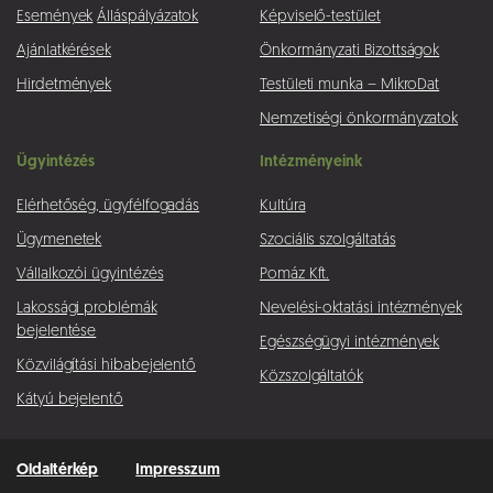
Események
Álláspályázatok
Képviselő-testület
Ajánlatkérések
Önkormányzati Bizottságok
Hirdetmények
Testületi munka – MikroDat
Nemzetiségi önkormányzatok
Ügyintézés
Intézményeink
Elérhetőség, ügyfélfogadás
Kultúra
Ügymenetek
Szociális szolgáltatás
Vállalkozói ügyintézés
Pomáz Kft.
Lakossági problémák
Nevelési-oktatási intézmények
bejelentése
Egészségügyi intézmények
Közvilágítási hibabejelentő
Közszolgáltatók
Kátyú bejelentő
Oldaltérkép
Impresszum