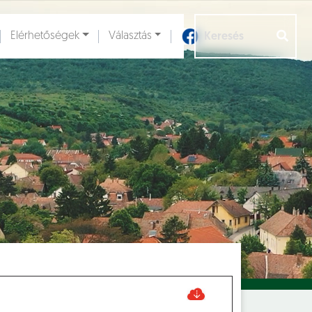
Elérhetőségek
Választás
Aloldalak [
]