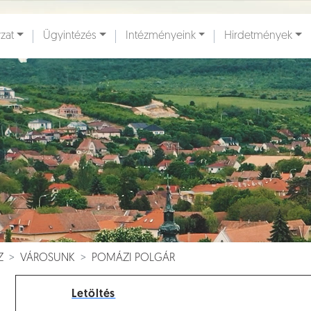
zat
Ügyintézés
Intézményeink
Hirdetmények
ények [
]
Dokumentumok [
]
Z
VÁROSUNK
POMÁZI POLGÁR
Letöltés