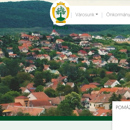
Ugrás a fő tartalomhoz
Városunk
Önkormány
Pomáz
Hírek [
]
Esem
POMÁ