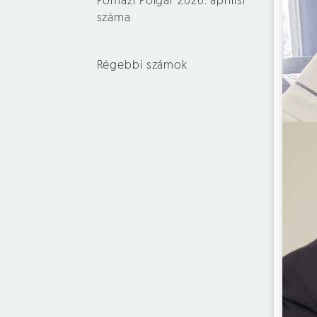
Pomázi Polgár 2026. áprilisi
száma
Régebbi számok