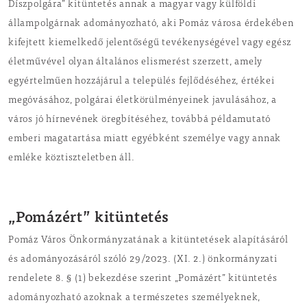
Díszpolgára” kitüntetés annak a magyar vagy külföldi
állampolgárnak adományozható, aki Pomáz városa érdekében
kifejtett kiemelkedő jelentőségű tevékenységével vagy egész
életművével olyan általános elismerést szerzett, amely
egyértelműen hozzájárul a település fejlődéséhez, értékei
megóvásához, polgárai életkörülményeinek javulásához, a
város jó hírnevének öregbítéséhez, továbbá példamutató
emberi magatartása miatt egyébként személye vagy annak
emléke köztiszteletben áll.
„Pomázért” kitüntetés
Pomáz Város Önkormányzatának a kitüntetések alapításáról
és adományozásáról szóló 29/2023. (XI. 2.) önkormányzati
rendelete 8. § (1) bekezdése szerint „Pomázért” kitüntetés
adományozható azoknak a természetes személyeknek,