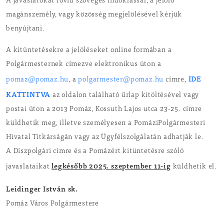
A javaslatokat rövid szöveges indoklással, a jelölő
magánszemély, vagy közösség megjelölésével kérjük
benyújtani.
A kitüntetésekre a jelöléseket online formában a
Polgármesternek címezve elektronikus úton a
IDE
pomaz@pomaz.hu
, a
polgarmester@pomaz.hu
címre,
KATTINTVA
az oldalon található űrlap kitöltésével vagy
postai úton a 2013 Pomáz, Kossuth Lajos utca 23-25. címre
küldhetik meg, illetve személyesen a PomáziPolgármesteri
Hivatal Titkárságán vagy az Ügyfélszolgálatán adhatják le.
A Díszpolgári címre és a Pomázért kitüntetésre szóló
legkésőbb 2025. szeptember 11-ig
javaslataikat
küldhetik el.
Leidinger István sk.
Pomáz Város Polgármestere