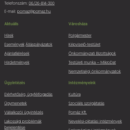
Telefonszám:
06/26-814-300
E-mail:
pomaz@pomaz.hu
Aktuális
Városháza
Hírek
Polgármester
Események
Álláspályázatok
Képviselő-testület
Ajánlatkérések
Önkormányzati Bizottságok
Hirdetmények
Testületi munka – MikroDat
Nemzetiségi önkormányzatok
Ügyintézés
Intézményeink
Elérhetőség, ügyfélfogadás
Kultúra
Ügymenetek
Szociális szolgáltatás
Vállalkozói ügyintézés
Pomáz Kft.
Lakossági problémák
Nevelési-oktatási intézmények
bejelentése