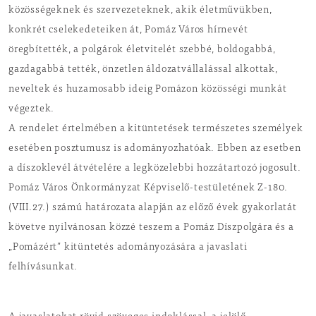
közösségeknek és szervezeteknek, akik életművükben,
konkrét cselekedeteiken át, Pomáz Város hírnevét
öregbítették, a polgárok életvitelét szebbé, boldogabbá,
gazdagabbá tették, önzetlen áldozatvállalással alkottak,
neveltek és huzamosabb ideig Pomázon közösségi munkát
végeztek.
A rendelet értelmében a kitüntetések természetes személyek
esetében posztumusz is adományozhatóak. Ebben az esetben
a díszoklevél átvételére a legközelebbi hozzátartozó jogosult.
Pomáz Város Önkormányzat Képviselő-testületének Z-180.
(VIII.27.) számú határozata alapján az előző évek gyakorlatát
követve nyilvánosan közzé teszem a Pomáz Díszpolgára és a
„Pomázért” kitüntetés adományozására a javaslati
felhívásunkat.