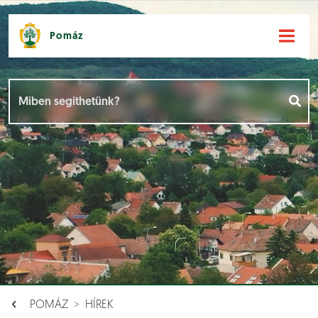
Pomáz
Hírek [
]
Események [
]
Dokumentumok [
]
Aloldalak [
]
POMÁZ
HÍREK