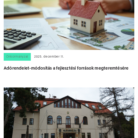
Önkormányzat
2025. december 11.
Adórendelet-módosítás a fejlesztési források megteremtésére