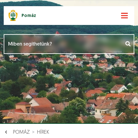
Pomáz
Hírek [
]
Események [
]
Dokumentumok [
]
Aloldalak [
]
POMÁZ
HÍREK