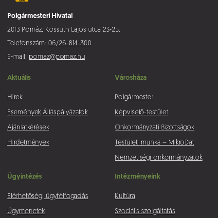
Polgármesteri Hivatal
2013 Pomáz, Kossuth Lajos utca 23-25.
Telefonszám:
06/26-814-300
E-mail:
pomaz@pomaz.hu
Aktuális
Városháza
Hírek
Polgármester
Események
Álláspályázatok
Képviselő-testület
Ajánlatkérések
Önkormányzati Bizottságok
Hirdetmények
Testületi munka – MikroDat
Nemzetiségi önkormányzatok
Ügyintézés
Intézményeink
Elérhetőség, ügyfélfogadás
Kultúra
Ügymenetek
Szociális szolgáltatás