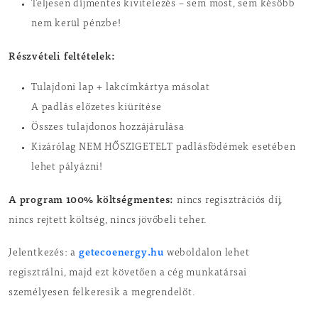
Teljesen díjmentes kivitelezés – sem most, sem később
nem kerül pénzbe!
Részvételi feltételek:
Tulajdoni lap + lakcímkártya másolat
A padlás előzetes kiürítése
Összes tulajdonos hozzájárulása
Kizárólag NEM HŐSZIGETELT padlásfödémek esetében
lehet pályázni!
A program 100% költségmentes:
nincs regisztrációs díj,
nincs rejtett költség, nincs jövőbeli teher.
getecoenergy.hu
Jelentkezés: a
weboldalon lehet
regisztrálni, majd ezt követően a cég munkatársai
személyesen felkeresik a megrendelőt.