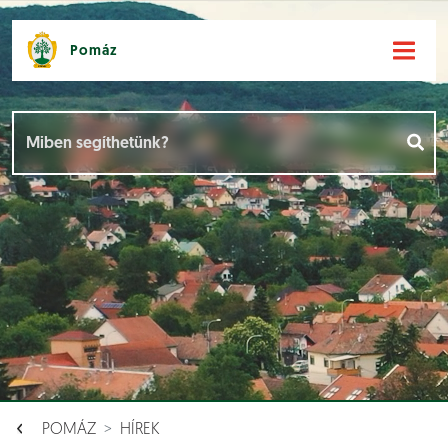
Pomáz
Hírek [
]
Események [
]
Dokumentumok [
]
Aloldalak [
]
POMÁZ
HÍREK