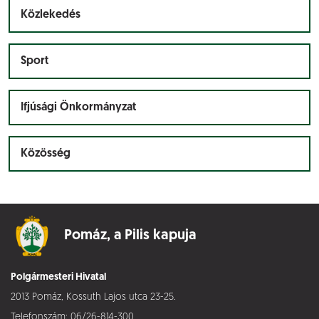
Közlekedés
Sport
Ifjúsági Önkormányzat
Közösség
Pomáz,
a Pilis kapuja
Polgármesteri Hivatal
2013 Pomáz, Kossuth Lajos utca 23-25.
Telefonszám:
06/26-814-300