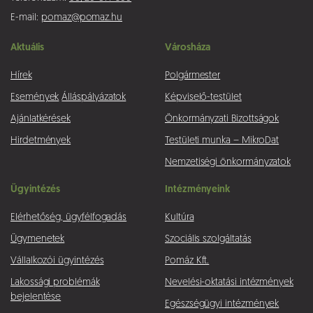
E-mail:
pomaz@pomaz.hu
Aktuális
Városháza
Hírek
Polgármester
Események
Álláspályázatok
Képviselő-testület
Ajánlatkérések
Önkormányzati Bizottságok
Hirdetmények
Testületi munka – MikroDat
Nemzetiségi önkormányzatok
Ügyintézés
Intézményeink
Elérhetőség, ügyfélfogadás
Kultúra
Ügymenetek
Szociális szolgáltatás
Vállalkozói ügyintézés
Pomáz Kft.
Lakossági problémák
Nevelési-oktatási intézmények
bejelentése
Egészségügyi intézmények