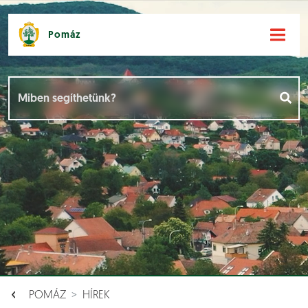
Pomáz
Hírek [
]
Események [
]
Dokumentumok [
]
Aloldalak [
]
POMÁZ
HÍREK