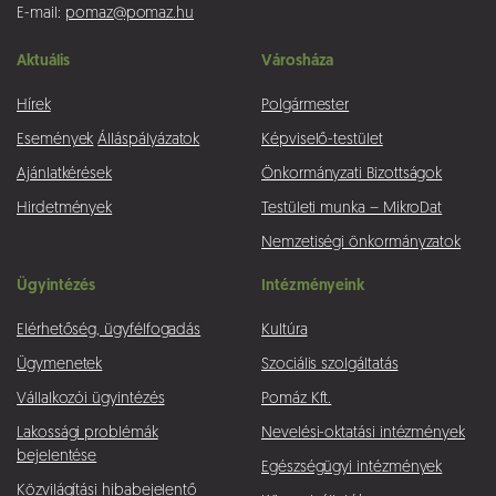
E-mail:
pomaz@pomaz.hu
Aktuális
Városháza
Hírek
Polgármester
Események
Álláspályázatok
Képviselő-testület
Ajánlatkérések
Önkormányzati Bizottságok
Hirdetmények
Testületi munka – MikroDat
Nemzetiségi önkormányzatok
Ügyintézés
Intézményeink
Elérhetőség, ügyfélfogadás
Kultúra
Ügymenetek
Szociális szolgáltatás
Vállalkozói ügyintézés
Pomáz Kft.
Lakossági problémák
Nevelési-oktatási intézmények
bejelentése
Egészségügyi intézmények
Közvilágítási hibabejelentő