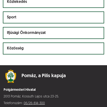
Közlekedés
Sport
Ifjúsági Önkormányzat
Közösség
Pomáz,
a Pilis kapuja
Polgármesteri Hivatal
2013 Pomáz, Kossuth Lajos utca 23-25.
Telefonszám:
06/26-814-300