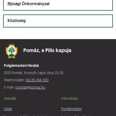
Ifjúsági Önkormányzat
Közösség
Pomáz,
a Pilis kapuja
Polgármesteri Hivatal
2013 Pomáz, Kossuth Lajos utca 23-25.
Telefonszám:
06/26-814-300
E-mail:
pomaz@pomaz.hu
Aktuális
Városháza
Hírek
Polgármester