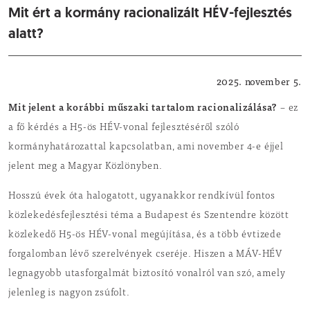
Mit ért a kormány racionalizált HÉV-fejlesztés
alatt?
Közérdekű
2025. november 5.
Mit jelent a korábbi műszaki tartalom racionalizálása?
– ez
a fő kérdés a H5-ös HÉV-vonal fejlesztéséről szóló
kormányhatározattal kapcsolatban, ami november 4-e éjjel
jelent meg a Magyar Közlönyben.
Hosszú évek óta halogatott, ugyanakkor rendkívül fontos
közlekedésfejlesztési téma a Budapest és Szentendre között
közlekedő H5-ös HÉV-vonal megújítása, és a több évtizede
forgalomban lévő szerelvények cseréje. Hiszen a MÁV-HÉV
legnagyobb utasforgalmát biztosító vonalról van szó, amely
jelenleg is nagyon zsúfolt.