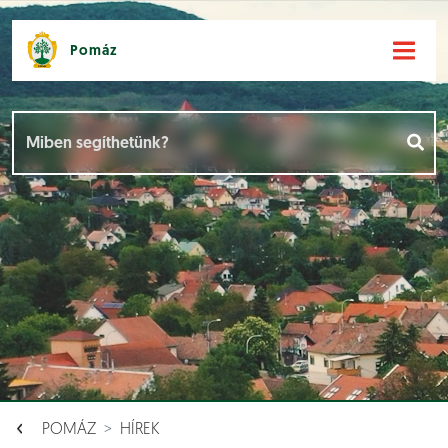
Pomáz
Hírek [
]
Események [
]
Dokumentumok [
]
Aloldalak [
]
POMÁZ
HÍREK