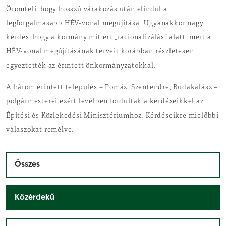
Örömteli, hogy hosszú várakozás után elindul a
legforgalmasabb HÉV-vonal megújítása. Ugyanakkor nagy
kérdés, hogy a kormány mit ért „racionalizálás” alatt, mert a
HÉV-vonal megújításának terveit korábban részletesen
egyeztették az érintett önkormányzatokkal.
A három érintett település – Pomáz, Szentendre, Budakalász –
polgármesterei ezért levélben fordultak a kérdéseikkel az
Építési és Közlekedési Minisztériumhoz. Kérdéseikre mielőbbi
válaszokat remélve.
Összes
Közérdekű