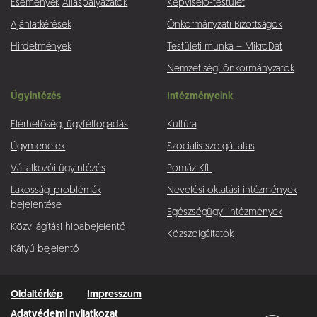
Események
Álláspályázatok
Képviselő-testület
Ajánlatkérések
Önkormányzati Bizottságok
Hirdetmények
Testületi munka – MikroDat
Nemzetiségi önkormányzatok
Ügyintézés
Intézményeink
Elérhetőség, ügyfélfogadás
Kultúra
Ügymenetek
Szociális szolgáltatás
Vállalkozói ügyintézés
Pomáz Kft.
Lakossági problémák
Nevelési-oktatási intézmények
bejelentése
Egészségügyi intézmények
Közvilágítási hibabejelentő
Közszolgáltatók
Kátyú bejelentő
Oldaltérkép
Impresszum
Adatvédelmi nyilatkozat