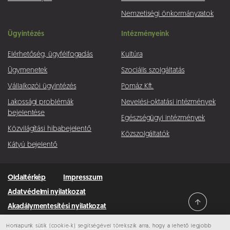
Nemzetiségi önkormányzatok
Ügyintézés
Intézményeink
Elérhetőség, ügyfélfogadás
Kultúra
Ügymenetek
Szociális szolgáltatás
Vállalkozói ügyintézés
Pomáz Kft.
Lakossági problémák
Nevelési-oktatási intézmények
bejelentése
Egészségügyi intézmények
Közvilágítási hibabejelentő
Közszolgáltatók
Kátyú bejelentő
Oldaltérkép
Impresszum
Adatvédelmi nyilatkozat
Akadálymentesítési nyilatkozat
Honlapunk sütik (cookie-k) segítségével törekszik arra, hogy a lehető legjobb
Minden jog fenntartva © 2026 Pomáz