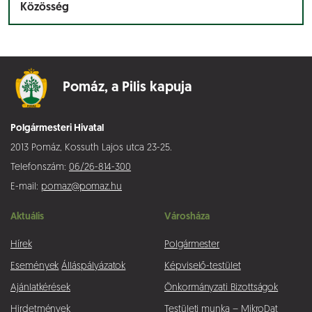
Közösség
Pomáz,
a Pilis kapuja
Polgármesteri Hivatal
2013 Pomáz, Kossuth Lajos utca 23-25.
Telefonszám:
06/26-814-300
E-mail:
pomaz@pomaz.hu
Aktuális
Városháza
Hírek
Polgármester
Események
Álláspályázatok
Képviselő-testület
Ajánlatkérések
Önkormányzati Bizottságok
Hirdetmények
Testületi munka – MikroDat