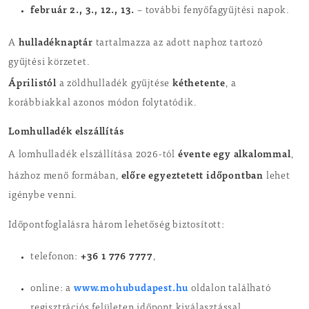
február 2., 3., 12., 13.
– további fenyőfagyűjtési napok.
hulladéknaptár
A
tartalmazza az adott naphoz tartozó
gyűjtési körzetet.
Áprilistól
kéthetente
a zöldhulladék gyűjtése
, a
korábbiakkal azonos módon folytatódik.
Lomhulladék elszállítás
évente egy alkalommal
A lomhulladék elszállítása 2026-tól
,
előre egyeztetett időpontban
házhoz menő formában,
lehet
igénybe venni.
Időpontfoglalásra három lehetőség biztosított:
+36 1 776 7777
telefonon:
,
www.mohubudapest.hu
online: a
oldalon található
regisztrációs felületen időpont kiválasztással,