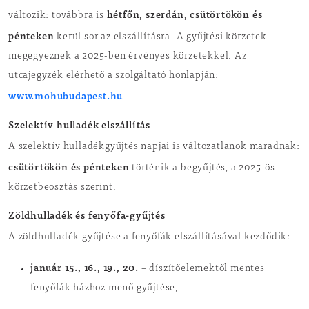
hétfőn, szerdán, csütörtökön és
változik: továbbra is
pénteken
kerül sor az elszállításra. A gyűjtési körzetek
megegyeznek a 2025-ben érvényes körzetekkel. Az
utcajegyzék elérhető a szolgáltató honlapján:
www.mohubudapest.hu
.
Szelektív hulladék elszállítás
A szelektív hulladékgyűjtés napjai is változatlanok maradnak:
csütörtökön és pénteken
történik a begyűjtés, a 2025-ös
körzetbeosztás szerint.
Zöldhulladék és fenyőfa-gyűjtés
A zöldhulladék gyűjtése a fenyőfák elszállításával kezdődik:
január 15., 16., 19., 20.
– díszítőelemektől mentes
fenyőfák házhoz menő gyűjtése,