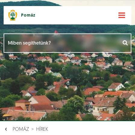
Pomáz
Hírek [
]
Események [
]
Dokumentumok [
]
Aloldalak [
]
POMÁZ
HÍREK