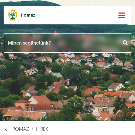
Pomáz
Hírek [
]
Események [
]
Dokumentumok [
]
Aloldalak [
]
POMÁZ
HÍREK