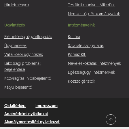
Hirdetmények
Testületi munka – MikroDat
Nemzetiségi önkormányzatok
Ügyintézés
Intézményeink
Elérhetőség, ügyfélfogadás
Kultúra
Ügymenetek
Szociális szolgáltatás
Vállalkozói ügyintézés
Pomáz Kft.
Lakossági problémák
Nevelési-oktatási intézmények
bejelentése
Egészségügyi intézmények
Közvilágítási hibabejelentő
Közszolgáltatók
Kátyú bejelentő
Oldaltérkép
Impresszum
Adatvédelmi nyilatkozat
Akadálymentesítési nyilatkozat