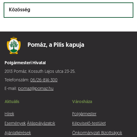
Közösség
Pomáz,
a Pilis kapuja
Polgármesteri Hivatal
2013 Pomáz, Kossuth Lajos utca 23-25.
Telefonszám:
06/26-814-300
E-mail:
pomaz@pomaz.hu
Aktuális
Városháza
Hírek
Polgármester
Események
Álláspályázatok
Képviselő-testület
Ajánlatkérések
Önkormányzati Bizottságok