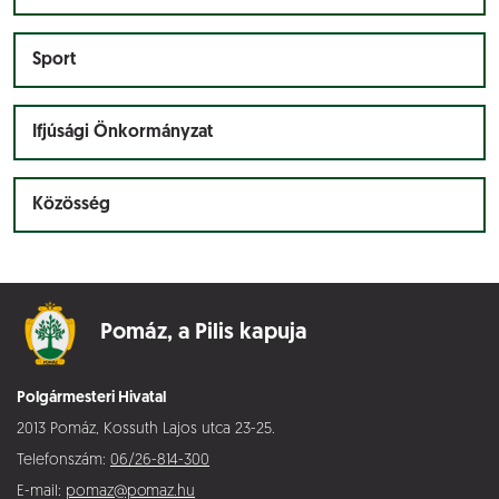
Sport
Ifjúsági Önkormányzat
Közösség
Pomáz,
a Pilis kapuja
Polgármesteri Hivatal
2013 Pomáz, Kossuth Lajos utca 23-25.
Telefonszám:
06/26-814-300
E-mail:
pomaz@pomaz.hu