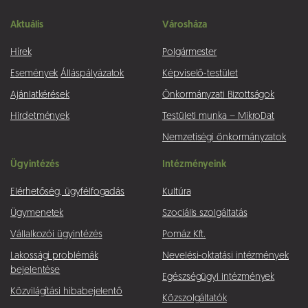
Aktuális
Városháza
Hírek
Polgármester
Események
Álláspályázatok
Képviselő-testület
Ajánlatkérések
Önkormányzati Bizottságok
Hirdetmények
Testületi munka – MikroDat
Nemzetiségi önkormányzatok
Ügyintézés
Intézményeink
Elérhetőség, ügyfélfogadás
Kultúra
Ügymenetek
Szociális szolgáltatás
Vállalkozói ügyintézés
Pomáz Kft.
Lakossági problémák
Nevelési-oktatási intézmények
bejelentése
Egészségügyi intézmények
Közvilágítási hibabejelentő
Közszolgáltatók