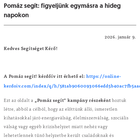
Pomáz segít: figyeljünk egymásra a hideg
napokon
Közérdekű
2026. január 9.
Kedves Segítséget Kérő!
A Pomáz segít! kérdőív itt érhető el:
https://online-
kerdoiv.com/index/q/h/581ab9060093066edd5b40ac7fb5aa
„Pomáz segít” kampány részeként
Ezt az oldalt a
hoztuk
létre, abból a célból, hogy az előttünk álló, ismeretlen
kihatásokkal járó energiaválság, élelmiszerválság, szociális
válság vagy egyéb krízishelyzet miatt nehéz vagy
lehetetlennek tűnő helyzetbe került családoknak és