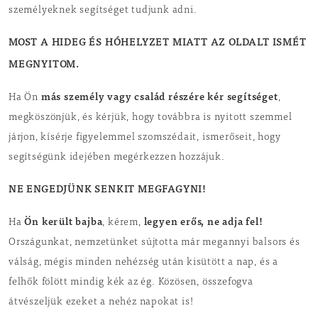
személyeknek segítséget tudjunk adni.
MOST A HIDEG ÉS HÓHELYZET MIATT AZ OLDALT ISMÉT
MEGNYITOM.
más személy vagy család részére kér segítséget
Ha Ön
,
megköszönjük, és kérjük, hogy továbbra is nyitott szemmel
járjon, kísérje figyelemmel szomszédait, ismerőseit, hogy
segítségünk idejében megérkezzen hozzájuk.
NE ENGEDJÜNK SENKIT MEGFAGYNI!
Ön került bajba
legyen erős, ne adja fel!
Ha
, kérem,
Országunkat, nemzetünket sújtotta már megannyi balsors és
válság, mégis minden nehézség után kisütött a nap, és a
felhők fölött mindig kék az ég. Közösen, összefogva
átvészeljük ezeket a nehéz napokat is!