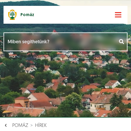
Pomáz
Hírek [
]
Események [
]
Dokumentumok [
]
Aloldalak [
]
POMÁZ
HÍREK