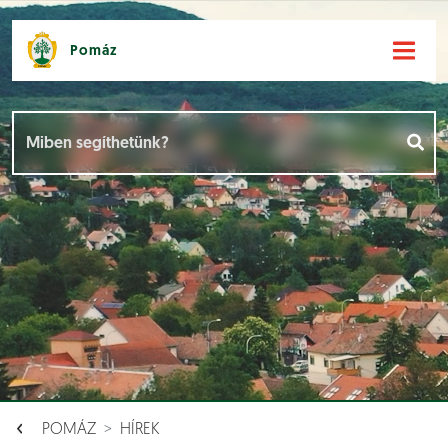
Pomáz
Hírek [
]
Események [
]
Dokumentumok [
]
Aloldalak [
]
POMÁZ
HÍREK