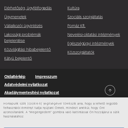
Elérhetőség, ügyfélfogadás
Kultúra
Ügymenetek
Szociális szolgáltatás
Vállalkozói ügyintézés
Pomáz Kft.
Lakossági problémák
Nevelési-oktatási intézmények
bejelentése
Egészségügyi intézmények
Közvilágítási hibabejelentő
Közszolgáltatók
Kátyú bejelentő
Oldaltérkép
Impresszum
Adatvédelmi nyilatkozat
Akadálymentesítési nyilatkozat
Honlapunk sütik (cookie-k) segítségével törekszik arra, hogy a lehető legjobb
Minden jog fenntartva © 2026 Pomáz
felhasználói élményt tudja nyújtani Önnek, mindezt anélkül, hogy Önt
azonosítanánk. A “Megengedem” gombra való kattintással Ön hozzájárul a sütik
használatához.