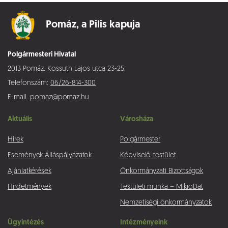
Pomáz,
a Pilis kapuja
Polgármesteri Hivatal
2013 Pomáz, Kossuth Lajos utca 23-25.
Telefonszám:
06/26-814-300
E-mail:
pomaz@pomaz.hu
Aktuális
Városháza
Hírek
Polgármester
Események
Álláspályázatok
Képviselő-testület
Ajánlatkérések
Önkormányzati Bizottságok
Hirdetmények
Testületi munka – MikroDat
Nemzetiségi önkormányzatok
Ügyintézés
Intézményeink