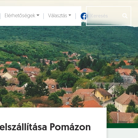
Elérhetőségek
Választás
Aloldalak [
]
 elszállítása Pomázon