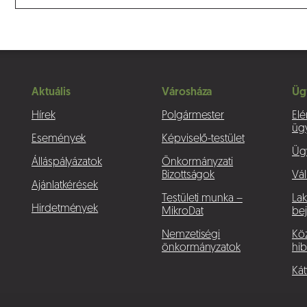
Aktuális
Városháza
Üg
Hírek
Polgármester
Elé
üg
Események
Képviselő-testület
Üg
Álláspályázatok
Önkormányzati
Bizottságok
Vál
Ajánlatkérések
Testületi munka –
La
Hirdetmények
MikroDat
bej
Nemzetiségi
Köz
önkormányzatok
hib
Kát