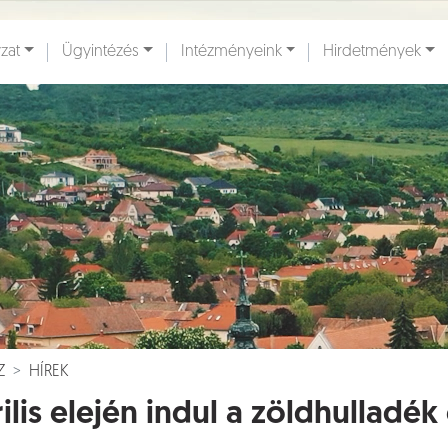
zat
Ügyintézés
Intézményeink
Hirdetmények
ények [
]
Dokumentumok [
]
Z
HÍREK
ilis elején indul a zöldhulladék