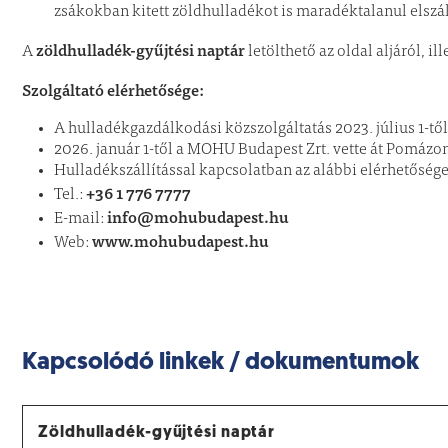
zsákokban kitett zöldhulladékot is maradéktalanul elszá
zöldhulladék-gyűjtési naptár
A
letölthető az oldal aljáról, i
Szolgáltató elérhetősége:
A hulladékgazdálkodási közszolgáltatás 2023. július 1-től
2026. január 1-től a MOHU Budapest Zrt. vette át Pomázon
Hulladékszállítással kapcsolatban az alábbi elérhetőség
+36 1 776 7777
Tel.:
info@mohubudapest.hu
E-mail:
www.mohubudapest.hu
Web:
Kapcsolódó linkek / dokumentumok
Zöldhulladék-gyűjtési naptár