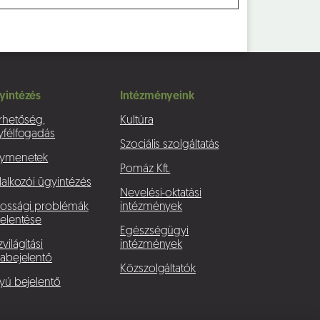
yintézés
Intézményeink
rhetőség,
Kultúra
yfélfogadás
Szociális szolgáltatás
ymenetek
Pomáz Kft.
lalkozói ügyintézés
Nevelési-oktatási
kossági problémák
intézmények
elentése
Egészségügyi
világítási
intézmények
abejelentő
Közszolgáltatók
yú bejelentő