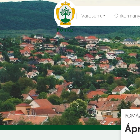
Ugrás a fő tartalomhoz
Városunk
Önkormány
Pomáz
Hírek [
]
Esem
POMÁ
Ápr