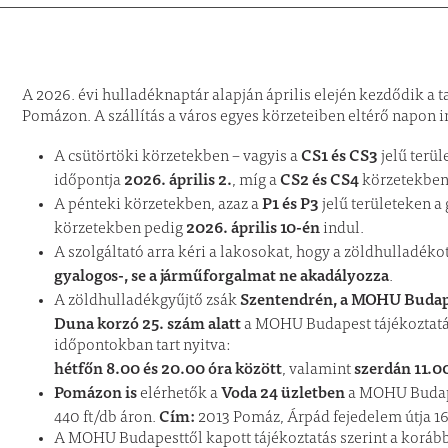
A 2026. évi hulladéknaptár alapján április elején kezdődik a t
Pomázon. A szállítás a város egyes körzeteiben eltérő napon i
CS1 és CS3
A csütörtöki körzetekben – vagyis a
jelű terül
2026. április 2.
CS2 és CS4
időpontja
, míg a
körzetekbe
P1 és P3
A pénteki körzetekben, azaz a
jelű területeken a
2026. április 10-én
körzetekben pedig
indul.
A szolgáltató arra kéri a lakosokat, hogy a zöldhulladékot
gyalogos-, se a járműforgalmat ne akadályozza
.
Szentendrén, a MOHU Budape
A zöldhulladékgyűjtő zsák
Duna korzó 25. szám alatt
a MOHU Budapest tájékoztatása
időpontokban tart nyitva:
hétfőn 8.00 és 20.00 óra között
szerdán 11.00
, valamint
Pomázon is
Voda 24 üzletben
elérhetők a
a MOHU Budape
Cím:
440 ft/db áron.
2013 Pomáz, Árpád fejedelem útja 16
A MOHU Budapesttől kapott tájékoztatás szerint a korábbi 