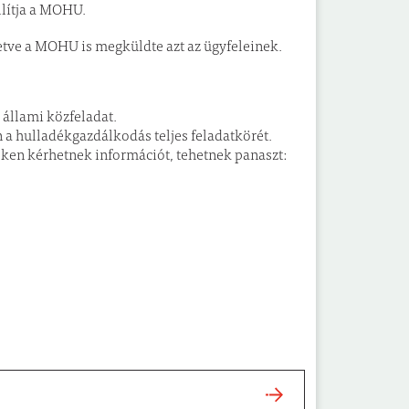
llítja a MOHU.
lletve a MOHU is megküldte azt az ügyfeleinek.
 állami közfeladat.
 a hulladékgazdálkodás teljes feladatkörét.
eken kérhetnek információt, tehetnek panaszt: