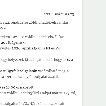
2026. március 23.
Közérdekű
avaszi, rendszeres zöldhulladék-elszállítás
ndul.
eteken – az első zöldhulladék-elszállítás
2026. április 9.
n
2026. április 3-án
P2 és P4
 gyűjtés
, a
se a
 úgy helyezzék ki az ingatlan elé, hogy az
st Ügyfélszolgálatán
vásárolható meg, a
 szerint. Az ügyfélszolgálat az alábbi
 és 16.00 óra között
.
st zöldhulladékgyűjtő zsákjai március 23-tól,
.
szolgáltató (VSz NZrt.) által biztosított