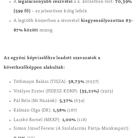
legalacsonyabb részvétel
70,39%
A
a 4. körzetben volt:
(599 fő)
– ez jelentősen kilóg lefelé.
kiegyensúlyozottan 83–
A legtöbb körzetben a részvétel
87% között
mozog.
Az egyéni képviselőkre leadott szavazatok a
következőképpen alakultak:
58,73%
Tóthmajor Balázs (TISZA):
(6937)
(33,21%)
Vitályos Eszter (FIDESZ-KDNP):
(3923)
5,37%
Pál Béla (Mi Hazánk):
(634)
1,58%
Kálmán Olga (DK):
(187)
1,00%
Laczkó Kornél (MKKP):
(118)
Simon József Ferenc (A Szolidaritás Pártja-Munkáspárt):
0,11%