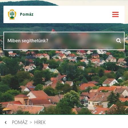
Pomáz
Hírek [
]
Események [
]
Dokumentumok [
]
Aloldalak [
]
POMÁZ
HÍREK