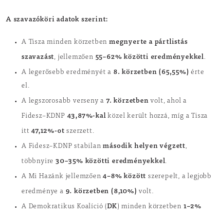
A szavazóköri adatok szerint:
megnyerte a pártlistás
A Tisza minden körzetben
szavazást
55–62% közötti eredményekkel
, jellemzően
.
8. körzetben (65,55%)
A legerősebb eredményét a
érte
el.
7. körzetben
A legszorosabb verseny a
volt, ahol a
43,87%-kal
Fidesz–KDNP
közel került hozzá, míg a Tisza
47,12%-ot
itt
szerzett.
második helyen végzett
A Fidesz–KDNP stabilan
,
30–35% közötti eredményekkel
többnyire
.
4–8% között
A Mi Hazánk jellemzően
szerepelt, a legjobb
9. körzetben (8,10%)
eredménye a
volt.
DK
1–2%
A Demokratikus Koalíció (
) minden körzetben