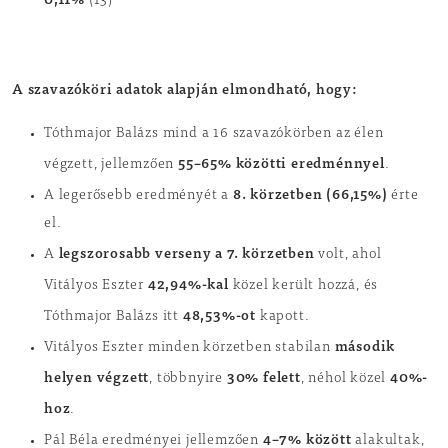
(13)
A szavazóköri adatok alapján elmondható, hogy:
Tóthmajor Balázs mind a 16 szavazókörben az élen
55–65% közötti eredménnyel
végzett, jellemzően
.
8. körzetben (66,15%)
A legerősebb eredményét a
érte
el.
legszorosabb verseny a 7. körzetben
A
volt, ahol
42,94%-kal
Vitályos Eszter
közel került hozzá, és
48,53%-ot
Tóthmajor Balázs itt
kapott.
második
Vitályos Eszter minden körzetben stabilan
helyen végzett
30% felett
40%-
, többnyire
, néhol közel
hoz
.
4–7% között
Pál Béla eredményei jellemzően
alakultak,