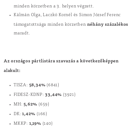
minden körzetben a 3. helyen végzett.
Kálmán Olga, Laczkó Kornél és Simon József Ferenc
néhány százalékos
támogatottsága minden körzetben
maradt.
Az országos pártlistára szavazás a következőképpen
alakult:
58,34%
TISZA:
(6841)
33,44%
FIDESZ-KDNP:
(3921)
5,62%
MH:
(659)
1,42%
DK:
(166)
1,19%
MKKP:
(140)