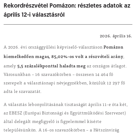
Rekordrészvétel Pomázon: részletes adatok az
április 12-i választásról
Közérdekű
2026. április 16.
Pomázon
A 2026. évi országgyűlési képviselő-választáson
kiemelkedően magas, 85,02%-os volt a részvételi arány
,
5,5 százalékponttal haladta meg
amely
az országos átlagot.
Városunkban – 16 szavazókörben – összesen 14 464 fő
szerepelt a választásnapi névjegyzékben, közülük 12 297 fő
adta le szavazatát.
A választás lebonyolításának tisztaságát április 11-e óta két,
az EBESZ (Európai Biztonsági és Együttműködési Szervezet)
által delegált megfigyelő is figyelemmel kísérte
településünkön. A 16-os szavazókörben – a Hétszínvirág