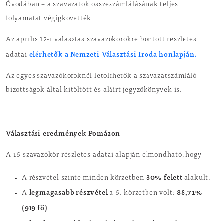
Óvodában – a szavazatok összeszámlálásának teljes
folyamatát végigkövették.
Az április 12-i választás szavazókörökre bontott részletes
elérhetők a Nemzeti Választási Iroda honlapján.
adatai
Az egyes szavazóköröknél letölthetők a szavazatszámláló
bizottságok által kitöltött és aláírt jegyzőkönyvek is.
Választási eredmények Pomázon
A 16 szavazókör részletes adatai alapján elmondható, hogy
80% felett
A részvétel szinte minden körzetben
alakult.
legmagasabb részvétel
88,71%
A
a 6. körzetben volt:
(919 fő)
.