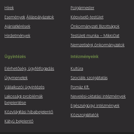
Hírek
Polgármester
Események
Álláspályázatok
Képviselő-testület
Ajánlatkérések
Önkormányzati Bizottságok
Hirdetmények
Testületi munka – MikroDat
Nemzetiségi önkormányzatok
Ügyintézés
Intézményeink
Elérhetőség, ügyfélfogadás
Kultúra
Ügymenetek
Szociális szolgáltatás
Vállalkozói ügyintézés
Pomáz Kft.
Lakossági problémák
Nevelési-oktatási intézmények
bejelentése
Egészségügyi intézmények
Közvilágítási hibabejelentő
Közszolgáltatók
Kátyú bejelentő