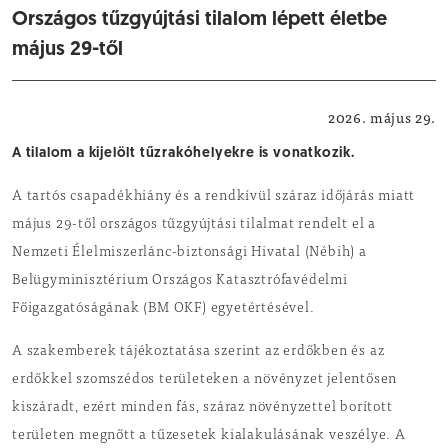
Országos tűzgyújtási tilalom lépett életbe
május 29-től
Közérdekű
2026. május 29.
A tilalom a kijelölt tűzrakóhelyekre is vonatkozik.
A tartós csapadékhiány és a rendkívül száraz időjárás miatt
május 29-től országos tűzgyújtási tilalmat rendelt el a
Nemzeti Élelmiszerlánc-biztonsági Hivatal (Nébih) a
Belügyminisztérium Országos Katasztrófavédelmi
Főigazgatóságának (BM OKF) egyetértésével.
A szakemberek tájékoztatása szerint az erdőkben és az
erdőkkel szomszédos területeken a növényzet jelentősen
kiszáradt, ezért minden fás, száraz növényzettel borított
területen megnőtt a tűzesetek kialakulásának veszélye. A