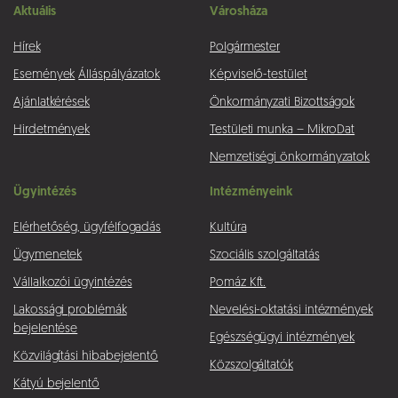
Aktuális
Városháza
Hírek
Polgármester
Események
Álláspályázatok
Képviselő-testület
Ajánlatkérések
Önkormányzati Bizottságok
Hirdetmények
Testületi munka – MikroDat
Nemzetiségi önkormányzatok
Ügyintézés
Intézményeink
Elérhetőség, ügyfélfogadás
Kultúra
Ügymenetek
Szociális szolgáltatás
Vállalkozói ügyintézés
Pomáz Kft.
Lakossági problémák
Nevelési-oktatási intézmények
bejelentése
Egészségügyi intézmények
Közvilágítási hibabejelentő
Közszolgáltatók
Kátyú bejelentő