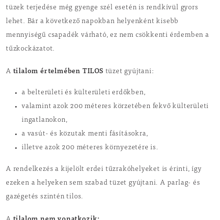
tüzek terjedése még gyenge szél esetén is rendkívül gyors
lehet. Bár a következő napokban helyenként kisebb
mennyiségű csapadék várható, ez nem csökkenti érdemben a
tűzkockázatot.
tilalom értelmében
TILOS
A
tüzet gyújtani:
a belterületi és külterületi erdőkben,
valamint azok 200 méteres körzetében fekvő külterületi
ingatlanokon,
a vasút- és közutak menti fásításokra,
illetve azok 200 méteres környezetére is.
A rendelkezés a kijelölt erdei tűzrakóhelyeket is érinti, így
ezeken a helyeken sem szabad tüzet gyújtani. A parlag- és
gazégetés szintén tilos.
tilalom nem vonatkozik:
A