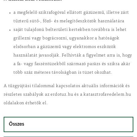
a megfelelő szikrafogóval ellátott gázüzemű, illetve zárt
tűzterű sütő-, főző- és melegítőeszközök használatára
saját tulajdonú belterületi kertekben továbbra is lehet
grillezni vagy bográcsozni, ugyanakkor a hatóságok
elsősorban a gázüzemű vagy elektromos eszközök
használatát javasolják. Felhívták a figyelmet arra is, hogy
a fa- vagy faszéntüzekből származó parázs és szikra akár
több száz méteres távolságban is tüzet okozhat.
A tűzgyújtási tilalommal kapcsolatos aktuális információk és
részletes szabályok az erdotuz.hu és a katasztrofavedelem.hu
oldalakon érhetők el.
Összes