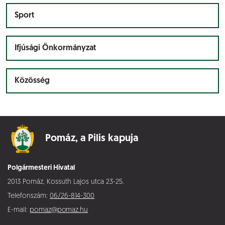
Sport
Ifjúsági Önkormányzat
Közösség
Pomáz,
a Pilis kapuja
Polgármesteri Hivatal
2013 Pomáz, Kossuth Lajos utca 23-25.
Telefonszám:
06/26-814-300
E-mail:
pomaz@pomaz.hu