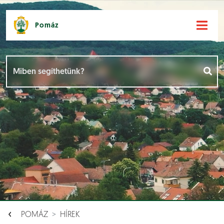
Pomáz
Hírek [
]
Események [
]
Dokumentumok [
]
Aloldalak [
]
POMÁZ
HÍREK