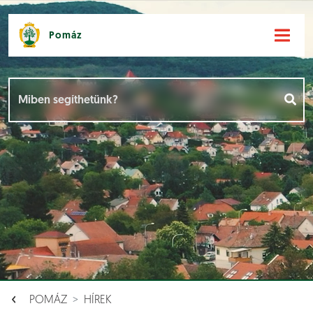
Pomáz
Hírek [
]
Események [
]
Dokumentumok [
]
Aloldalak [
]
POMÁZ
HÍREK