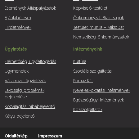
Események
Álláspályázatok
Képviselő-testület
Ajánlatkérések
Önkormányzati Bizottságok
Hirdetmények
Testületi munka – MikroDat
Nemzetiségi önkormányzatok
Ügyintézés
Intézményeink
Elérhetőség, ügyfélfogadás
Kultúra
Ügymenetek
Szociális szolgáltatás
Vállalkozói ügyintézés
Pomáz Kft.
Lakossági problémák
Nevelési-oktatási intézmények
bejelentése
Egészségügyi intézmények
Közvilágítási hibabejelentő
Közszolgáltatók
Kátyú bejelentő
Oldaltérkép
Impresszum