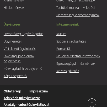
Ajánlatkérések
Önkormányzati Bizottságok
Hirdetmények
Testületi munka – MikroDat
Nemzetiségi önkormányzatok
Ügyintézés
Intézményeink
Elérhetőség, ügyfélfogadás
Kultúra
Ügymenetek
Szociális szolgáltatás
Vállalkozói ügyintézés
Pomáz Kft.
Lakossági problémák
Nevelési-oktatási intézmények
bejelentése
Egészségügyi intézmények
Közvilágítási hibabejelentő
Közszolgáltatók
Kátyú bejelentő
Oldaltérkép
Impresszum
Adatvédelmi nyilatkozat
Akadálymentesítési nyilatkozat