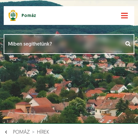
Pomáz
Hírek [
]
Események [
]
Dokumentumok [
]
Aloldalak [
]
POMÁZ
HÍREK