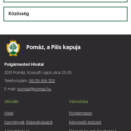
Közösség
Pomáz,
a Pilis kapuja
Polgármesteri Hivatal
2013 Pomáz, Kossuth Lajos utca 23-25.
Telefonszám:
06/26-814-300
E-mail:
pomaz@pomaz.hu
Aktuális
Városháza
Hírek
Polgármester
Események
Álláspályázatok
Képviselő-testület