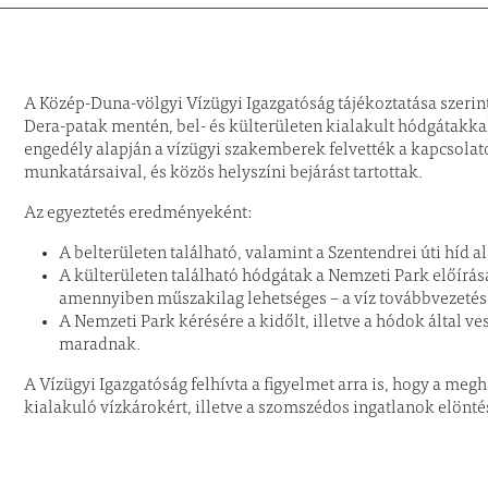
A Közép-Duna-völgyi Vízügyi Igazgatóság tájékoztatása szerint
Dera-patak mentén, bel- és külterületen kialakult hódgátakkal
engedély alapján a vízügyi szakemberek felvették a kapcsola
munkatársaival, és közös helyszíni bejárást tartottak.
Az egyeztetés eredményeként:
A belterületen található, valamint a Szentendrei úti híd a
A külterületen található hódgátak a Nemzeti Park előírás
amennyiben műszakilag lehetséges – a víz továbbvezetés
A Nemzeti Park kérésére a kidőlt, illetve a hódok által ve
maradnak.
A Vízügyi Igazgatóság felhívta a figyelmet arra is, hogy a me
kialakuló vízkárokért, illetve a szomszédos ingatlanok elöntés