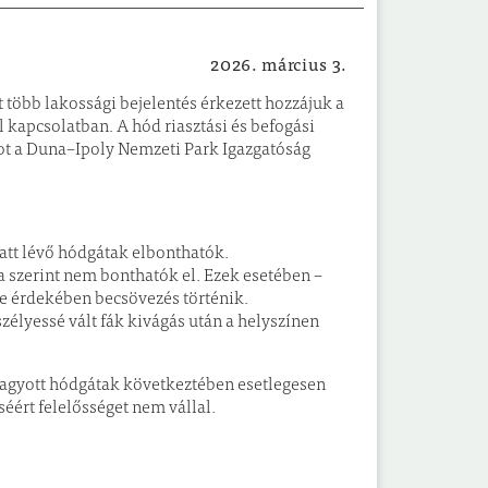
2026. március 3.
Környezet
 több lakossági bejelentés érkezett hozzájuk a
 kapcsolatban. A hód riasztási és befogási
tot a Duna–Ipoly Nemzeti Park Igazgatóság
latt lévő hódgátak elbonthatók.
a szerint nem bonthatók el. Ezek esetében –
e érdekében becsövezés történik.
szélyessé vált fák kivágás után a helyszínen
ghagyott hódgátak következtében esetlegesen
éért felelősséget nem vállal.