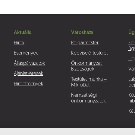
Aktuális
Városháza
Üg
Hírek
Polgármester
Elé
üg
Események
Képviselő-testület
Üg
Álláspályázatok
Önkormányzati
Bizottságok
Vál
Ajánlatkérések
Testületi munka –
La
Hirdetmények
MikroDat
bej
Nemzetiségi
Köz
önkormányzatok
hib
Kát