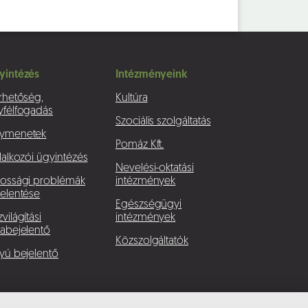
yintézés
Intézményeink
rhetőség,
Kultúra
yfélfogadás
Szociális szolgáltatás
ymenetek
Pomáz Kft.
lalkozói ügyintézés
Nevelési-oktatási
kossági problémák
intézmények
elentése
Egészségügyi
világítási
intézmények
abejelentő
Közszolgáltatók
yú bejelentő