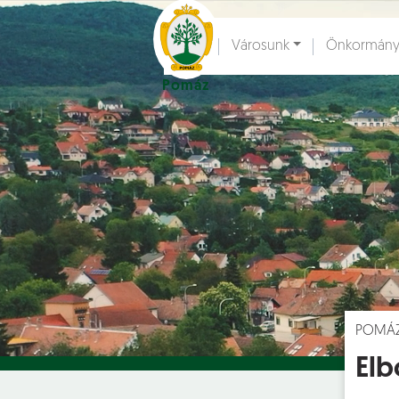
Ugrás a fő tartalomhoz
Városunk
Önkormány
Pomáz
Hírek [
]
Esem
POMÁ
Elb