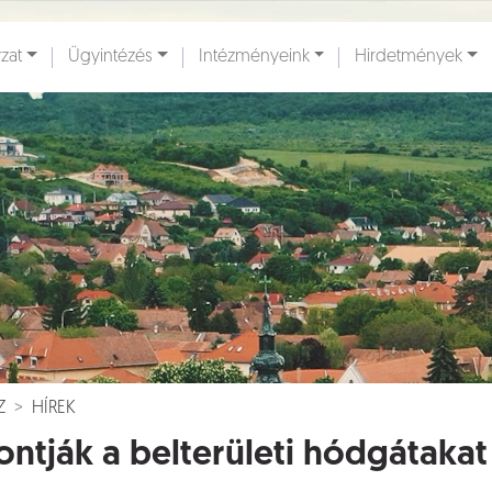
zat
Ügyintézés
Intézményeink
Hirdetmények
ények [
]
Dokumentumok [
]
Z
HÍREK
ontják a belterületi hódgátaka