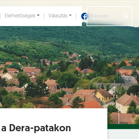
Elérhetőségek
Választás
Aloldalak [
]
t a Dera-patakon