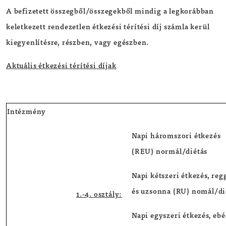
A befizetett összegből/összegekből mindig a legkorábban
keletkezett rendezetlen étkezési térítési díj számla kerül
kiegyenlítésre, részben, vagy egészben.
Aktuális étkezési térítési díjak
Intézmény
Napi háromszori étkezés
(REU) normál/diétás
Napi kétszeri étkezés, reg
és uzsonna (RU) nomál/di
1.-4. osztály:
Napi egyszeri étkezés, eb