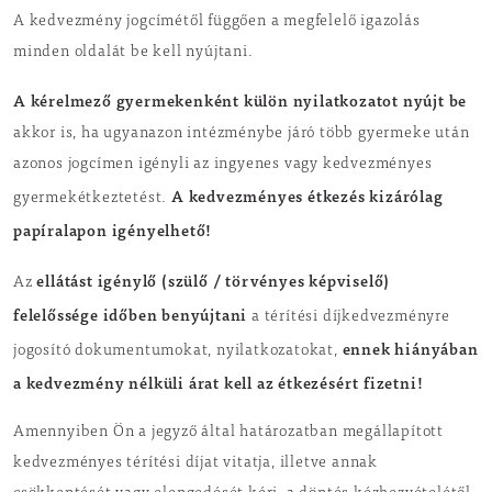
A kedvezmény jogcímétől függően a megfelelő igazolás
minden oldalát be kell nyújtani.
A kérelmező gyermekenként külön nyilatkozatot nyújt be
akkor is, ha ugyanazon intézménybe járó több gyermeke után
azonos jogcímen igényli az ingyenes vagy kedvezményes
A kedvezményes étkezés kizárólag
gyermekétkeztetést.
papíralapon igényelhető!
ellátást igénylő (szülő / törvényes képviselő)
Az
felelőssége időben benyújtani
a térítési díjkedvezményre
ennek hiányában
jogosító dokumentumokat, nyilatkozatokat,
a kedvezmény nélküli árat kell az étkezésért fizetni!
Amennyiben Ön a jegyző által határozatban megállapított
kedvezményes térítési díjat vitatja, illetve annak