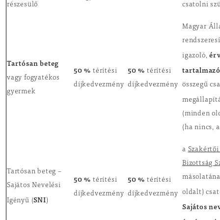
részesülő
csatolni sz
Magyar Áll
rendszeresí
ér
igazoló,
Tartósan beteg
50 %
50 %
tartalmaz
térítési
térítési
vagy fogyatékos
díjkedvezmény
díjkedvezmény
összegű csa
gyermek
megállapít
(minden old
(ha nincs, 
a
Szakértői
Bizottság 
Tartósan beteg –
50 %
50 %
másolatána
térítési
térítési
Sajátos Nevelési
oldalt) csa
díjkedvezmény
díjkedvezmény
SNI
Igényű (
)
Sajátos ne