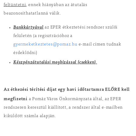
feltüntetni
, ennek hiányában az átutalás
beazonosíthatatlanná válik.
Bankkártyával
az EPER étkeztetési rendszer szülői
felületén (a regisztrációhoz a
gyermeketkeztetes@pomaz.hu
e-mail címen tudnak
érdeklődni)
Készpénzátutalási megbízással
(csekken)
.
Az étkezési térítési díjat egy havi időtartamra ELŐRE kell
megfizetni
a Pomáz Város Önkormányzata által, az EPER
rendszeren keresztül kiállított, a rendszer által e-mailben
kiküldött számla alapján.