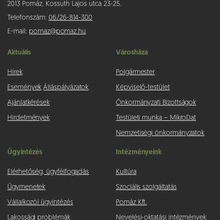
2013 Pomáz, Kossuth Lajos utca 23-25.
Telefonszám:
06/26-814-300
E-mail:
pomaz@pomaz.hu
Aktuális
Városháza
Hírek
Polgármester
Események
Álláspályázatok
Képviselő-testület
Ajánlatkérések
Önkormányzati Bizottságok
Hirdetmények
Testületi munka – MikroDat
Nemzetiségi önkormányzatok
Ügyintézés
Intézményeink
Elérhetőség, ügyfélfogadás
Kultúra
Ügymenetek
Szociális szolgáltatás
Vállalkozói ügyintézés
Pomáz Kft.
Lakossági problémák
Nevelési-oktatási intézmények