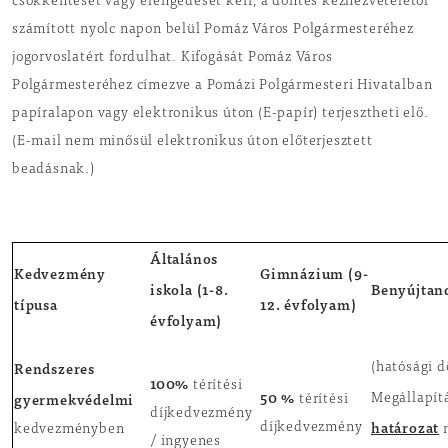
csökkentését vagy elengedését kéri, a döntés kézhezvételétől
számított nyolc napon belül Pomáz Város Polgármesteréhez
jogorvoslatért fordulhat. Kifogását Pomáz Város
Polgármesteréhez címezve a Pomázi Polgármesteri Hivatalban
papíralapon vagy elektronikus úton (E-papír) terjesztheti elő.
(E-mail nem minősül elektronikus úton előterjesztett
beadásnak.)
Általános
Kedvezmény
Gimnázium (9-
iskola (1-8.
Benyújtand
típusa
12. évfolyam)
évfolyam)
Rendszeres
(hatósági dö
100%
térítési
50 %
gyermekvédelmi
Megállapít
térítési
díjkedvezmény
határozat
díjkedvezmény
kedvezményben
m
/ ingyenes