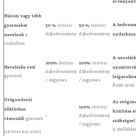
érvényesít
Három vagy több
A kedvezm
gyermeket
50 %
50 %
térítési
térítési
nyilatkozat
nevelnek
díjkedvezmény
díjkedvezmény
a
családban
A nevelésb
100%
100%
térítési
térítési
Nevelésbe vett
nyomtatván
díjkedvezmény
díjkedvezmény
leigazolás
gyermek
/ ingyenes
/ ingyenes
Korm.rend.
Utógondozói
Az utógon
100%
térítési
ellátásban
kitöltése é
-
díjkedvezmény
részesülő
gyermek
szükséges
/ ingyenes
9.mellékle
(18.éves kor után)