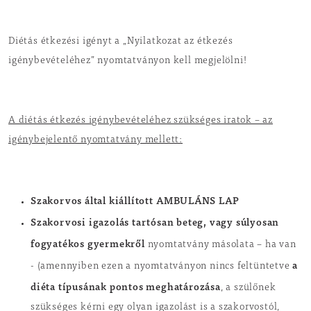
Diétás étkezési igényt a „Nyilatkozat az étkezés
igénybevételéhez” nyomtatványon kell megjelölni!
A diétás étkezés igénybevételéhez szükséges iratok – az
igénybejelentő nyomtatvány mellett:
Szakorvos által kiállított AMBULÁNS LAP
Szakorvosi igazolás tartósan beteg, vagy súlyosan
fogyatékos gyermekről
nyomtatvány másolata – ha van
a
- (amennyiben ezen a nyomtatványon nincs feltüntetve
diéta típusának pontos
meghatározása
, a szülőnek
szükséges kérni egy olyan igazolást is a szakorvostól,