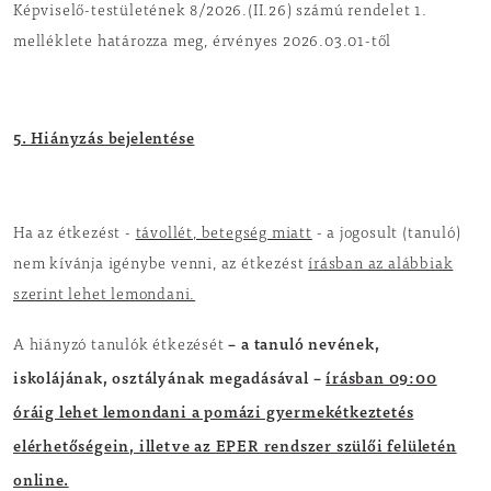
Képviselő-testületének 8/2026.(II.26) számú rendelet 1.
melléklete határozza meg, érvényes 2026.03.01-től
5. Hiányzás bejelentése
Ha az étkezést -
távollét, betegség miatt
- a jogosult (tanuló)
nem kívánja igénybe venni, az étkezést
írásban az alábbiak
szerint lehet lemondani.
– a tanuló nevének,
A hiányzó tanulók étkezését
iskolájának, osztályának megadásával –
írásban 09:00
óráig lehet lemondani a pomázi gyermekétkeztetés
elérhetőségein, illetve az EPER rendszer szülői felületén
online.