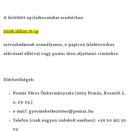
A kitöltött nyilatkozatokat eredetiben
2026.július 15-ig
szíveskedjenek személyesen, e-papíron (elektornikus
aláírással ellátva) vagy postai úton eljuttatni címünkre.
Elérhetőségek:
Pomáz Város Önkormányzata (2013 Pomáz, Kossuth L.
u. 23-25.)
e-mail: gyermeketkeztetes@pomaz.hu
Telefon (csak nagyon indokolt esetben): +36 20 912 50
70