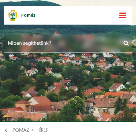
Pomáz
Hírek [
]
Események [
]
Dokumentumok [
]
Aloldalak [
]
POMÁZ
HÍREK