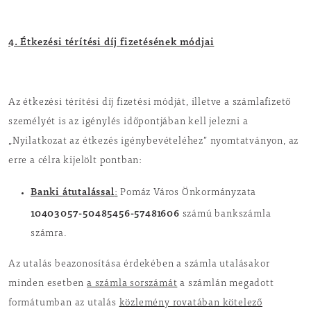
4. Étkezési térítési díj fizetésének módjai
Az étkezési térítési díj fizetési módját, illetve a számlafizető
személyét is az igénylés időpontjában kell jelezni a
„Nyilatkozat az étkezés igénybevételéhez” nyomtatványon, az
erre a célra kijelölt pontban:
Banki átutalással
:
Pomáz Város Önkormányzata
10403057-50485456-57481606
számú bankszámla
számra.
Az utalás beazonosítása érdekében a számla utalásakor
minden esetben
a számla sorszámát
a számlán megadott
formátumban az utalás
közlemény rovatában kötelező