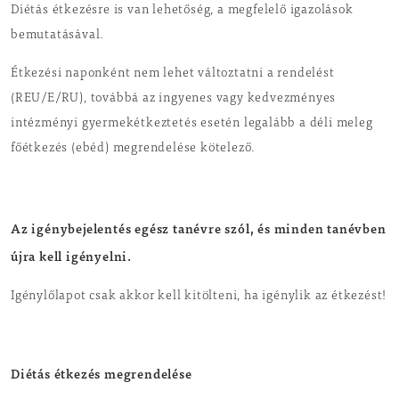
Diétás étkezésre is van lehetőség, a megfelelő igazolások
bemutatásával.
Étkezési naponként nem lehet változtatni a rendelést
(REU/E/RU), továbbá az ingyenes vagy kedvezményes
intézményi gyermekétkeztetés esetén legalább a déli meleg
főétkezés (ebéd) megrendelése kötelező.
Az igénybejelentés egész tanévre szól, és minden tanévben
újra kell igényelni.
Igénylőlapot csak akkor kell kitölteni, ha igénylik az étkezést!
Diétás étkezés megrendelése