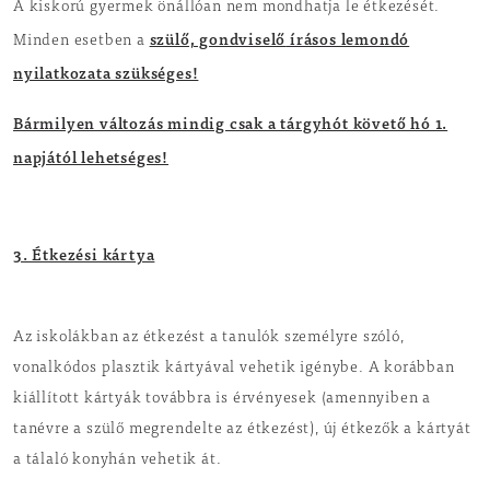
A kiskorú gyermek önállóan nem mondhatja le étkezését.
szülő, gondviselő
írásos lemondó
Minden esetben a
nyilatkozata szükséges!
Bármilyen változás mindig csak a tárgyhót követő hó 1.
napjától lehetséges!
3. Étkezési kártya
Az iskolákban az étkezést a tanulók személyre szóló,
vonalkódos plasztik kártyával vehetik igénybe. A korábban
kiállított kártyák továbbra is érvényesek (amennyiben a
tanévre a szülő megrendelte az étkezést), új étkezők a kártyát
a tálaló konyhán vehetik át.