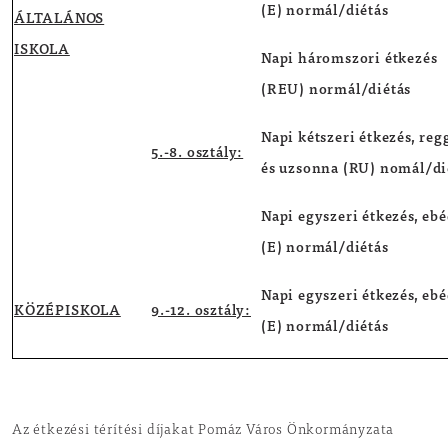
(E) normál/diétás
ÁLTALÁNOS
ISKOLA
Napi háromszori étkezés
(REU) normál/diétás
Napi kétszeri étkezés, reg
5.-8. osztály:
és uzsonna (RU) nomál/di
Napi egyszeri étkezés, eb
(E) normál/diétás
Napi egyszeri étkezés, eb
KÖZÉPISKOLA
9.-12. osztály:
(E) normál/diétás
Az étkezési térítési díjakat Pomáz Város Önkormányzata