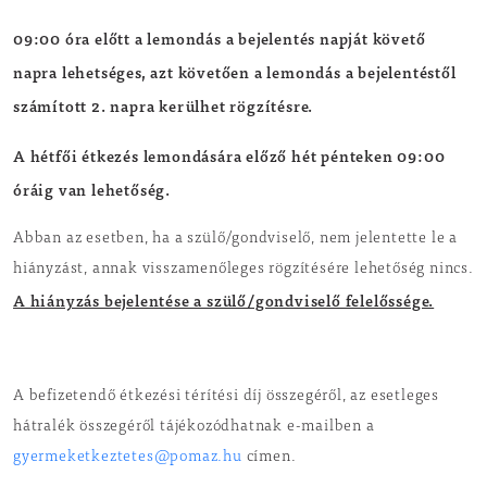
09:00 óra előtt a lemondás a bejelentés napját követő
napra lehetséges, azt követően a lemondás a bejelentéstől
számított 2. napra kerülhet rögzítésre.
A hétfői étkezés lemondására előző hét pénteken 09:00
óráig van lehetőség.
Abban az esetben, ha a szülő/gondviselő, nem jelentette le a
hiányzást, annak visszamenőleges rögzítésére lehetőség nincs.
A hiányzás bejelentése a szülő/gondviselő felelőssége.
A befizetendő étkezési térítési díj összegéről, az esetleges
hátralék összegéről tájékozódhatnak e-mailben a
gyermeketkeztetes@pomaz.hu
címen.