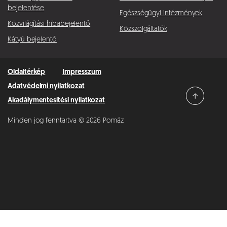
bejelentése
Egészségügyi intézmények
Közvilágítási hibabejelentő
Közszolgáltatók
Kátyú bejelentő
Oldaltérkép
Impresszum
Adatvédelmi nyilatkozat
Akadálymentesítési nyilatkozat
Minden jog fenntartva © 2026 Pomáz