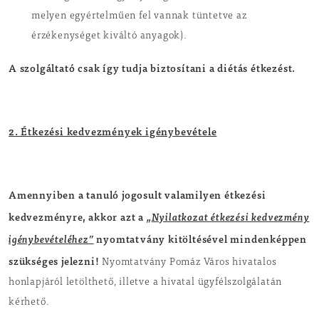
melyen egyértelműen fel vannak tüntetve az
érzékenységet kiváltó anyagok).
A szolgáltató csak így tudja biztosítani a diétás étkezést.
2. Étkezési kedvezmények igénybevétele
Amennyiben a tanuló jogosult valamilyen étkezési
kedvezményre, akkor azt a
„
Nyilatkozat étkezési kedvezmény
igénybevételéhez”
nyomtatvány kitöltésével mindenképpen
szükséges jelezni!
Nyomtatvány Pomáz Város hivatalos
honlapjáról letölthető, illetve a hivatal ügyfélszolgálatán
kérhető.