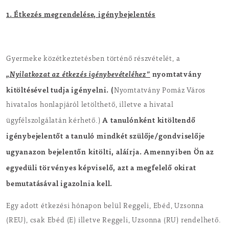
1. Étkezés megrendelése, igénybejelentés
Gyermeke közétkeztetésben történő részvételét, a
„Nyilatkozat az étkezés igénybevételéhez”
nyomtatvány
kitöltésével tudja igényelni. (
Nyomtatvány Pomáz Város
hivatalos honlapjáról letölthető, illetve a hivatal
A tanulónként kitöltendő
ügyfélszolgálatán kérhető.)
igénybejelentőt a tanuló mindkét szülője/gondviselője
ugyanazon bejelentőn kitölti, aláírja. Amennyiben Ön az
egyedüli törvényes képviselő, azt a megfelelő okirat
bemutatásával igazolnia kell.
Egy adott étkezési hónapon belül Reggeli, Ebéd, Uzsonna
(REU), csak Ebéd (E) illetve Reggeli, Uzsonna (RU) rendelhető.