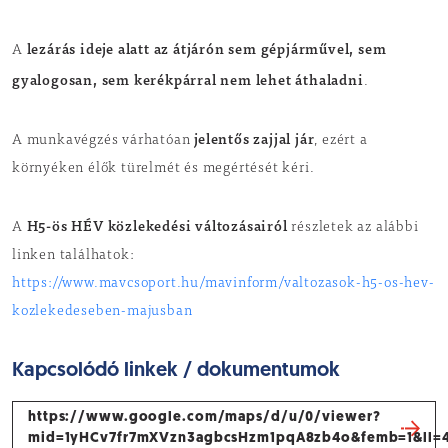
lezárás ideje alatt az átjárón sem gépjárművel, sem
A
gyalogosan, sem kerékpárral nem lehet áthaladni
.
jelentős zajjal jár
A munkavégzés várhatóan
, ezért a
környéken élők türelmét és megértését kéri.
H5-ös HÉV közlekedési változásairól
A
részletek az alábbi
linken találhatok:
https://www.mavcsoport.hu/mavinform/valtozasok-h5-os-hev-
kozlekedeseben-majusban
Kapcsolódó linkek / dokumentumok
https://www.google.com/maps/d/u/0/viewer?
mid=1yHCv7fr7mXVzn3agbcsHzm1pqA8zb4o&femb=1&ll=4