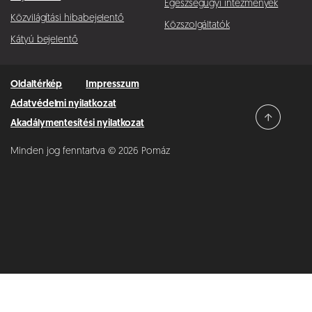
Egészségügyi intézmények
Közvilágítási hibabejelentő
Közszolgáltatók
Kátyú bejelentő
Oldaltérkép
Impresszum
Adatvédelmi nyilatkozat
Akadálymentesítési nyilatkozat
Minden jog fenntartva © 2026 Pomáz