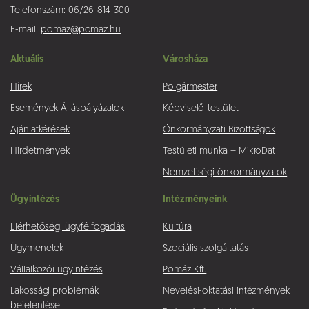
Telefonszám:
06/26-814-300
E-mail:
pomaz@pomaz.hu
Aktuális
Városháza
Hírek
Polgármester
Események
Álláspályázatok
Képviselő-testület
Ajánlatkérések
Önkormányzati Bizottságok
Hirdetmények
Testületi munka – MikroDat
Nemzetiségi önkormányzatok
Ügyintézés
Intézményeink
Elérhetőség, ügyfélfogadás
Kultúra
Ügymenetek
Szociális szolgáltatás
Vállalkozói ügyintézés
Pomáz Kft.
Lakossági problémák
Nevelési-oktatási intézmények
bejelentése