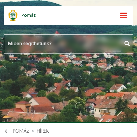
Pomáz
Hírek [
]
Események [
]
Dokumentumok [
]
Aloldalak [
]
POMÁZ
HÍREK