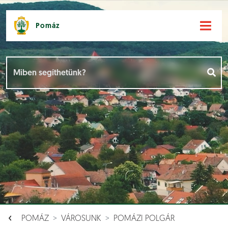
Pomáz
Hírek [
]
Események [
]
Dokumentumok [
]
Aloldalak [
]
POMÁZ
VÁROSUNK
POMÁZI POLGÁR