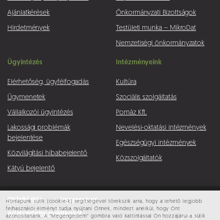
Ajánlatkérések
Önkormányzati Bizottságok
Hirdetmények
Testületi munka – MikroDat
Nemzetiségi önkormányzatok
Ügyintézés
Intézményeink
Elérhetőség, ügyfélfogadás
Kultúra
Ügymenetek
Szociális szolgáltatás
Vállalkozói ügyintézés
Pomáz Kft.
Lakossági problémák
Nevelési-oktatási intézmények
bejelentése
Egészségügyi intézmények
Közvilágítási hibabejelentő
Közszolgáltatók
Kátyú bejelentő
Oldaltérkép
Impresszum
Honlapunk sütik (cookie-k) segítségével törekszik arra, hogy a lehető legjobb
felhasználói élményt tudja nyújtani Önnek, mindezt anélkül, hogy Önt
Adatvédelmi nyilatkozat
azonosítanánk. A “Megengedem” gombra való kattintással Ön hozzájárul a sütik