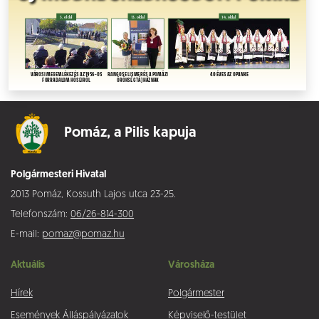
Pomáz,
a Pilis kapuja
Polgármesteri Hivatal
2013 Pomáz, Kossuth Lajos utca 23-25.
Telefonszám:
06/26-814-300
E-mail:
pomaz@pomaz.hu
Aktuális
Városháza
Hírek
Polgármester
Események
Álláspályázatok
Képviselő-testület