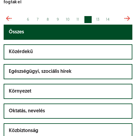
fogtak el
12
6
7
8
9
10
11
13
14
Összes
Közérdekű
Egészségügyi, szociális hírek
Környezet
Oktatás, nevelés
Közbiztonság