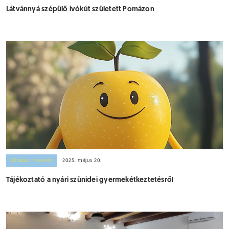
Látvánnyá szépülő ivókút született Pomázon
Oktatás, nevelés
2025. május 20.
Tájékoztató a nyári szünidei gyermekétkeztetésről