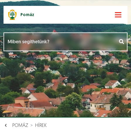
Pomáz
Hírek [
]
Események [
]
Dokumentumok [
]
Aloldalak [
]
POMÁZ
HÍREK