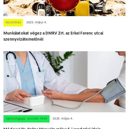
Közérdekű
2025. május 4.
Munkálatokat végez a DMRV Zrt. az Erkel Ferenc utcai
szennyvízátemelőnél
Egészségügyi, szociális hírek
2025. május 4.