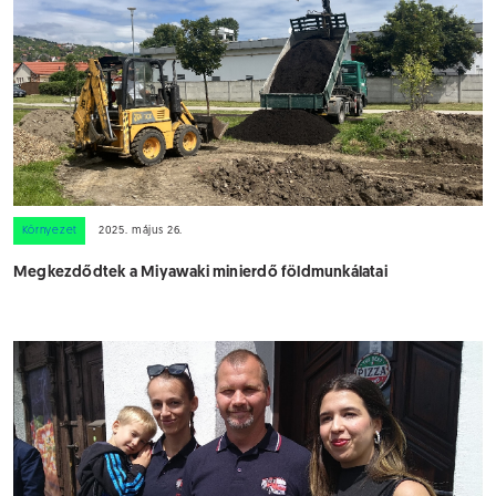
Környezet
2025. május 26.
Megkezdődtek a Miyawaki minierdő földmunkálatai