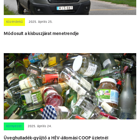
Közérdekű
2025. április 25.
Módosult a kisbuszjárat menetrendje
Környezet
2025. április 24.
Üveghulladék-gyűjtő a HÉV-állomási COOP üzletnél