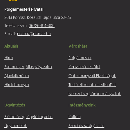
Polgármesteri Hivatal
2013 Pomáz, Kossuth Lajos utca 23-25.
Telefonszám:
06/26-814-300
E-mail:
pomaz@pomaz.hu
Aktuális
Városháza
Hírek
Polgármester
Események
Álláspályázatok
Képviselő-testület
Ajánlatkérések
Önkormányzati Bizottságok
Hirdetmények
Testületi munka – MikroDat
Nemzetiségi önkormányzatok
Ügyintézés
Intézményeink
Elérhetőség, ügyfélfogadás
Kultúra
Ügymenetek
Szociális szolgáltatás