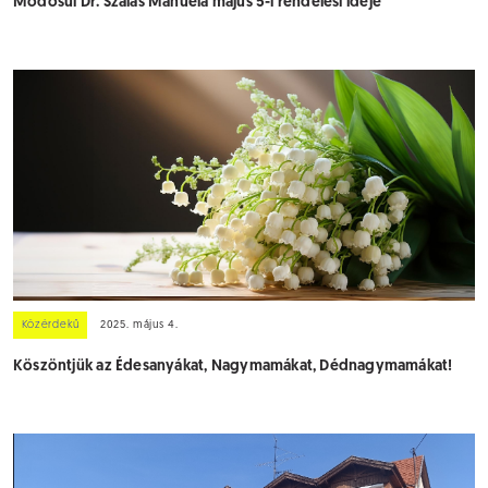
Módosul Dr. Szálas Manuéla május 5-i rendelési ideje
Közérdekű
2025. május 4.
Köszöntjük az Édesanyákat, Nagymamákat, Dédnagymamákat!