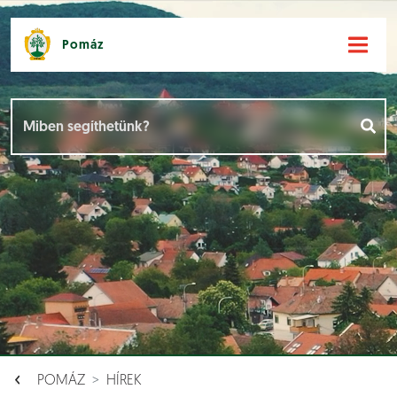
Pomáz
Hírek [
]
Események [
]
Dokumentumok [
]
Aloldalak [
]
POMÁZ
HÍREK