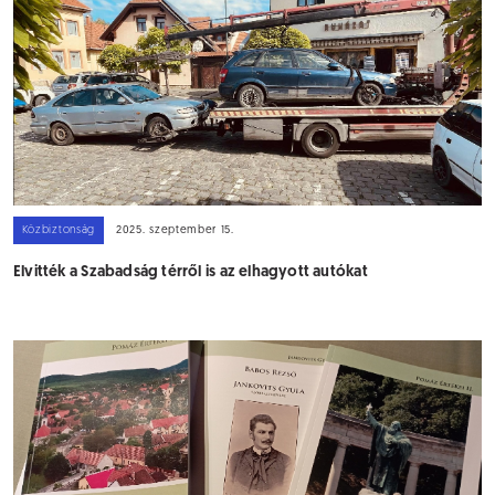
Közbiztonság
2025. szeptember 15.
Elvitték a Szabadság térről is az elhagyott autókat