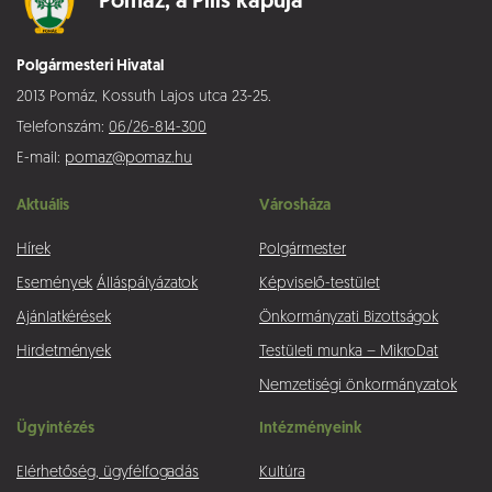
Pomáz,
a Pilis kapuja
Polgármesteri Hivatal
2013 Pomáz, Kossuth Lajos utca 23-25.
Telefonszám:
06/26-814-300
E-mail:
pomaz@pomaz.hu
Aktuális
Városháza
Hírek
Polgármester
Események
Álláspályázatok
Képviselő-testület
Ajánlatkérések
Önkormányzati Bizottságok
Hirdetmények
Testületi munka – MikroDat
Nemzetiségi önkormányzatok
Ügyintézés
Intézményeink
Elérhetőség, ügyfélfogadás
Kultúra