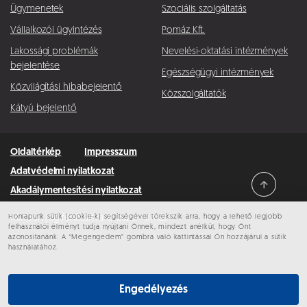
Ügymenetek
Szociális szolgáltatás
Vállalkozói ügyintézés
Pomáz Kft.
Lakossági problémák
Nevelési-oktatási intézmények
bejelentése
Egészségügyi intézmények
Közvilágítási hibabejelentő
Közszolgáltatók
Kátyú bejelentő
Oldaltérkép
Impresszum
Adatvédelmi nyilatkozat
Akadálymentesítési nyilatkozat
Minden jog fenntartva © 2026 Pomáz
Honlapunk sütik (cookie-k) segítségével törekszik arra, hogy a lehető legjobb
felhasználói élményt tudja nyújtani Önnek, mindezt anélkül, hogy Önt
azonosítanánk. A “Megengedem” gombra való kattintással Ön hozzájárul a sütik
használatához.
Engedélyezés