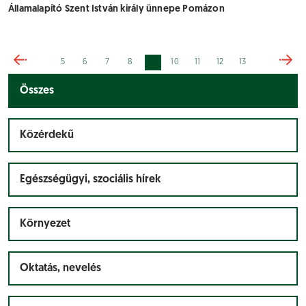
Államalapító Szent István király ünnepe Pomázon
9
5
6
7
8
10
11
12
13
Összes
Közérdekű
Egészségügyi, szociális hírek
Környezet
Oktatás, nevelés