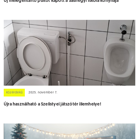
Új melegentartó pultot kapott a Sashegyi Iskola konyhája
Közérdekű
2025. november 7.
Újra használható a Szelistyei játszótér illemhelye!