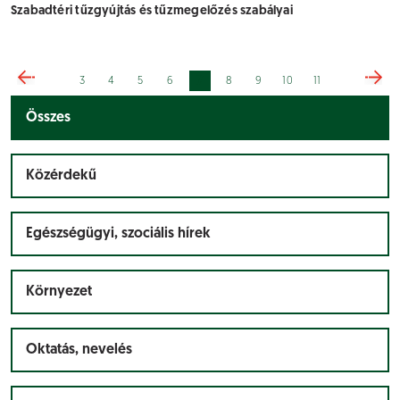
Szabadtéri tűzgyújtás és tűzmegelőzés szabályai
7
3
4
5
6
8
9
10
11
Összes
Közérdekű
Egészségügyi, szociális hírek
Környezet
Oktatás, nevelés