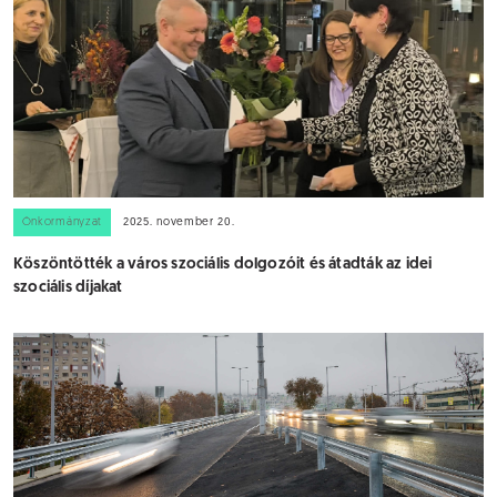
Önkormányzat
2025. november 20.
Köszöntötték a város szociális dolgozóit és átadták az idei
szociális díjakat