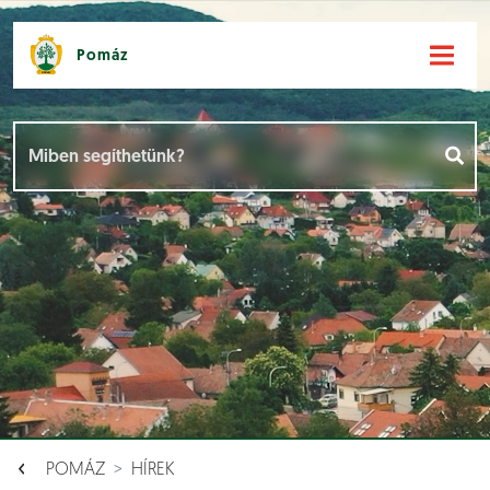
Pomáz
Hírek [
]
Események [
]
Dokumentumok [
]
Aloldalak [
]
POMÁZ
HÍREK