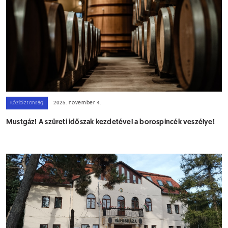
Közbiztonság
2025. november 4.
Mustgáz! A szüreti időszak kezdetével a borospincék veszélye!