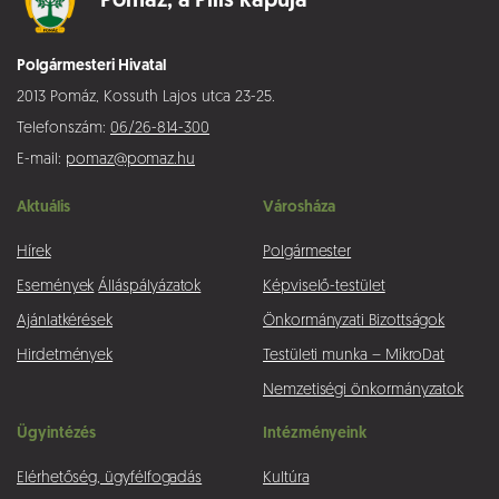
Pomáz,
a Pilis kapuja
Polgármesteri Hivatal
2013 Pomáz, Kossuth Lajos utca 23-25.
Telefonszám:
06/26-814-300
E-mail:
pomaz@pomaz.hu
Aktuális
Városháza
Hírek
Polgármester
Események
Álláspályázatok
Képviselő-testület
Ajánlatkérések
Önkormányzati Bizottságok
Hirdetmények
Testületi munka – MikroDat
Nemzetiségi önkormányzatok
Ügyintézés
Intézményeink
Elérhetőség, ügyfélfogadás
Kultúra