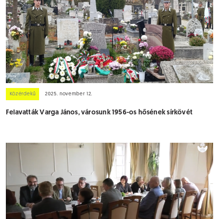
Közérdekű
2025. november 12.
Felavatták Varga János, városunk 1956-os hősének sírkövét