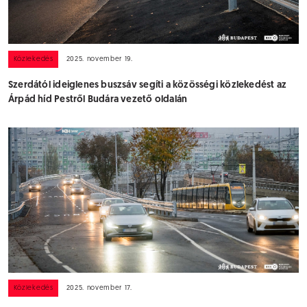
Közlekedés
2025. november 19.
Szerdától ideiglenes buszsáv segíti a közösségi közlekedést az
Árpád híd Pestről Budára vezető oldalán
Közlekedés
2025. november 17.