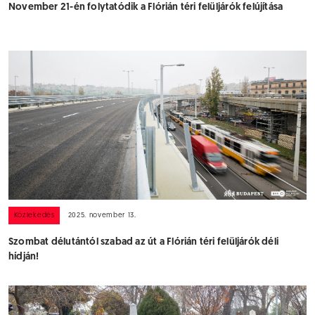
November 21-én folytatódik a Flórián téri felüljárók felújítása
Közlekedés
2025. november 13.
Szombat délutántól szabad az út a Flórián téri felüljárók déli
hídján!