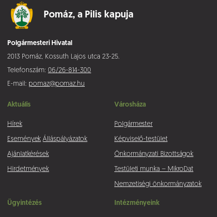
Pomáz,
a Pilis kapuja
Polgármesteri Hivatal
2013 Pomáz, Kossuth Lajos utca 23-25.
Telefonszám:
06/26-814-300
E-mail:
pomaz@pomaz.hu
Aktuális
Városháza
Hírek
Polgármester
Események
Álláspályázatok
Képviselő-testület
Ajánlatkérések
Önkormányzati Bizottságok
Hirdetmények
Testületi munka – MikroDat
Nemzetiségi önkormányzatok
Ügyintézés
Intézményeink