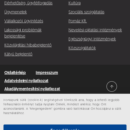
Elérhetőség, ügyfélfogadás
Kultúra
Ügymenetek
Szociális szolgáltatás
Vállalkozói ügyintézés
Pomáz Kft.
Lakossági problémák
Nevelési-oktatási intézmények
bejelentése
Egészségügyi intézmények
Közvilágítási hibabejelentő
Közszolgáltatók
Kátyú bejelentő
Oldaltérkép
Impresszum
Adatvédelmi nyilatkozat
Akadálymentesítési nyilatkozat
Honlapunk sütik (cookie-k) segítségével törekszik arra, hogy a lehető legjobb
Minden jog fenntartva © 2026 Pomáz
felhasználói élményt tudja nyújtani Önnek, mindezt anélkül, hogy Önt
azonosítanánk. A “Megengedem” gombra való kattintással Ön hozzájárul a sütik
használatához.