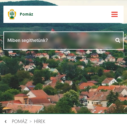
Pomáz
Hírek [
]
Események [
]
Dokumentumok [
]
Aloldalak [
]
POMÁZ
HÍREK