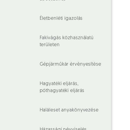
Életbenléti igazolás
Fakivágás közhasználatú
területen
Gépjárműkár érvényesítése
Hagyatéki eljárás,
póthagyatéki eljárás
Haláleset anyakönyvezése
Házassági névviselés