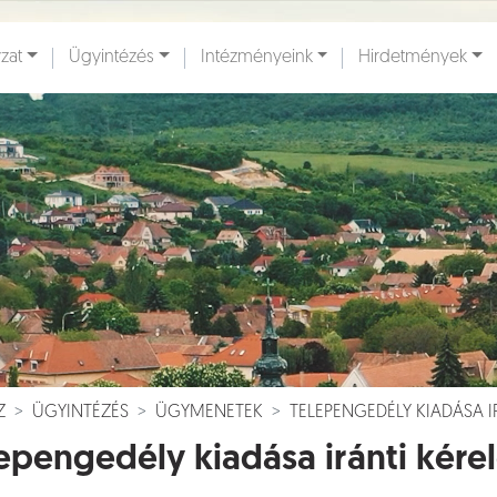
zat
Ügyintézés
Intézményeink
Hirdetmények
ények [
]
Dokumentumok [
]
Z
ÜGYINTÉZÉS
ÜGYMENETEK
TELEPENGEDÉLY KIADÁSA I
epengedély kiadása iránti kére