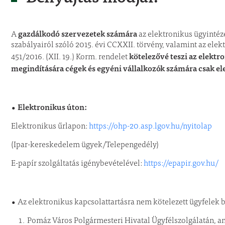
gazdálkodó szervezetek számára
A
az elektronikus ügyintézé
szabályairól szóló 2015. évi CCXXII. törvény, valamint az elek
kötelezővé teszi az elektr
451/2016. (XII. 19.) Korm. rendelet
megindítására cégek és egyéni vállalkozók számára csak ele
• Elektronikus úton:
Elektronikus űrlapon:
https://ohp-20.asp.lgov.hu/nyitolap
(Ipar-kereskedelem ügyek/Telepengedély)
E-papír szolgáltatás igénybevételével:
https://epapir.gov.hu/
•
Az elektronikus kapcsolattartásra nem kötelezett ügyfelek b
Pomáz Város Polgármesteri Hivatal Ügyfélszolgálatán, ann