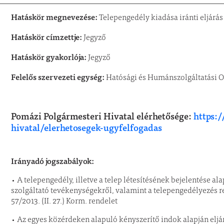
Hatáskör megnevezése:
Telepengedély kiadása iránti eljárás
Hatáskör címzettje:
Jegyző
Hatáskör gyakorlója:
Jegyző
Felelős szervezeti egység:
Hatósági és Humánszolgáltatási O
Pomázi Polgármesteri Hivatal elérhetősége:
https:
hivatal/elerhetosegek-ugyfelfogadas
Irányadó jogszabályok:
• A telepengedély, illetve a telep létesítésének bejelentése a
szolgáltató tevékenységekről, valamint a telepengedélyezés re
57/2013. (II. 27.) Korm. rendelet
• Az egyes közérdeken alapuló kényszerítő indok alapján eljá