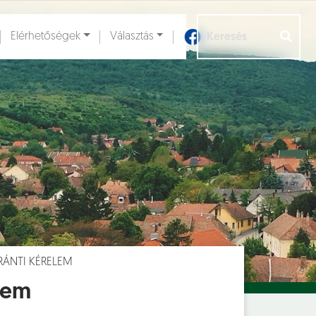
Elérhetőségek
Választás
Aloldalak [
]
RÁNTI KÉRELEM
lem