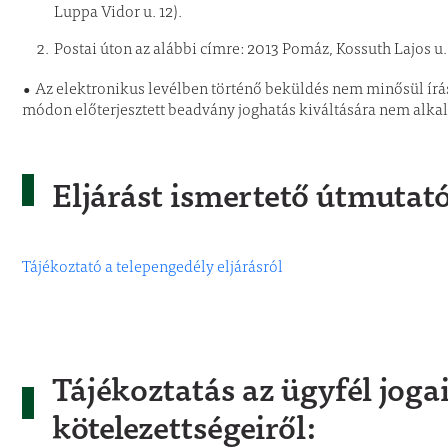
Luppa Vidor u. 12).
Postai úton az alábbi címre: 2013 Pomáz, Kossuth Lajos u.
•
Az elektronikus levélben történő beküldés nem minősül írásb
módon előterjesztett beadvány joghatás kiváltására nem alka
Eljárást ismertető útmutat
Tájékoztató a telepengedély eljárásról
Tájékoztatás az ügyfél jogai
kötelezettségeiről: