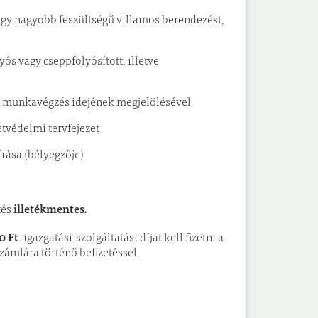
agy nagyobb feszültségű villamos berendezést,
s vagy cseppfolyósított, illetve
i munkavégzés idejének megjelölésével
tvédelmi tervfejezet
áírása (bélyegzője)
illetékmentes.
tés
0 Ft
. igazgatási-szolgáltatási díjat kell fizetni a
mlára történő befizetéssel.