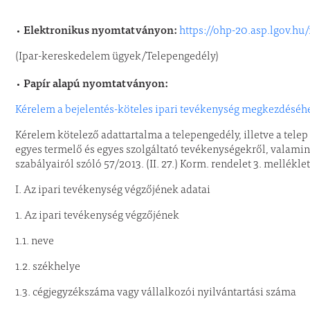
Elektronikus nyomtatványon:
•
https://ohp-20.asp.lgov.hu
(Ipar-kereskedelem ügyek/Telepengedély)
Papír alapú nyomtatványon:
•
Kérelem a bejelentés-köteles ipari tevékenység megkezdéséh
Kérelem kötelező adattartalma a telepengedély, illetve a tele
egyes termelő és egyes szolgáltató tevékenységekről, valamint
szabályairól szóló 57/2013. (II. 27.) Korm. rendelet 3. melléklet
I. Az ipari tevékenység végzőjének adatai
1. Az ipari tevékenység végzőjének
1.1. neve
1.2. székhelye
1.3. cégjegyzékszáma vagy vállalkozói nyilvántartási száma