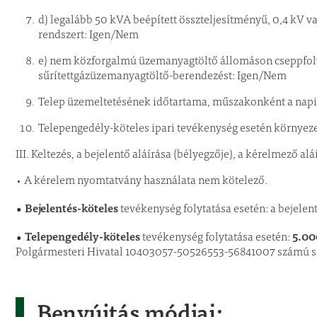
d) legalább 50 kVA beépített összteljesítményű, 0,4 kV v
rendszert: Igen/Nem
e) nem közforgalmú üzemanyagtöltő állomáson cseppfolyó
sűrítettgázüzemanyagtöltő-berendezést: Igen/Nem
Telep üzemeltetésének időtartama, műszakonként a nap
Telepengedély-köteles ipari tevékenység esetén környeze
III. Keltezés, a bejelentő aláírása (bélyegzője), a kérelmező al
• A kérelem nyomtatvány használata nem kötelező.
• Bejelentés-köteles
tevékenység folytatása esetén: a bejelen
• Telepengedély-köteles
5.00
tevékenység folytatása esetén:
Polgármesteri Hivatal 10403057-50526553-56841007 számú szá
Benyújtás módjai: