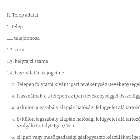
II. Telep adatai
1. Telep
1.1. tulajdonosa
1.2. címe
1.3. helyrajzi száma
1.4. használatának jogcíme
Telepen folytatni kívánt ipari tevékenység (tevékenysége
Használnak-e a telepen az ipari tevékenységgel összefü
a) külön jogszabály alapján hatósági felügyelet alá tart
b) külön jogszabály alapján hatósági felügyelet alá tarto
szolgáló tartályt: Igen/Nem
c) ipari vagy mezőgazdasági gázfogyasztó készüléket: I