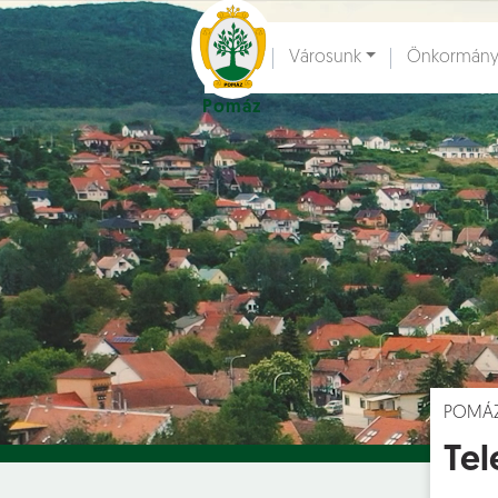
Ugrás a fő tartalomhoz
Városunk
Önkormány
Pomáz
Hírek [
]
Esem
POMÁ
Tel