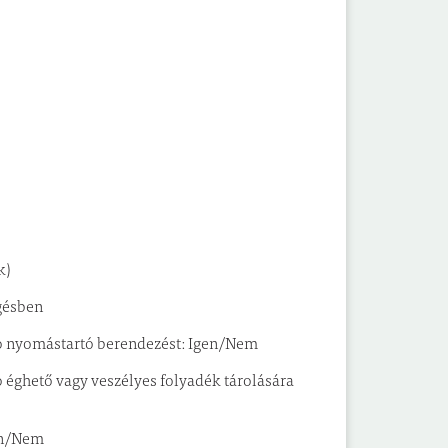
k)
ggésben
ozó nyomástartó berendezést: Igen/Nem
zó éghető vagy veszélyes folyadék tárolására
gen/Nem