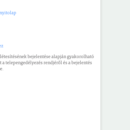
/nyitolap
ez
p létesítésének bejelentése alapján gyakorolható
 a telepengedélyezés rendjéről és a bejelentés
e.