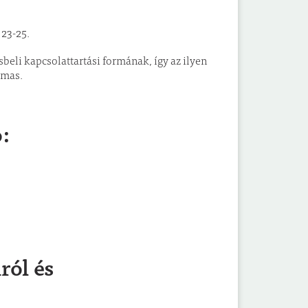
 23-25.
eli kapcsolattartási formának, így az ilyen
lmas.
ó:
ról és