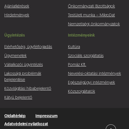
Ajánlatkérések
Önkormányzati Bizottságok
Hirdetmények
Testületi munka – MikroDat
Nemzetiségi önkormányzatok
Ügyintézés
Intézményeink
Elérhetőség, ügyfélfogadás
Kultúra
Ügymenetek
Szociális szolgáltatás
Vállalkozói ügyintézés
Pomáz Kft.
Lakossági problémák
Nevelési-oktatási intézmények
bejelentése
Egészségügyi intézmények
Közvilágítási hibabejelentő
Közszolgáltatók
Kátyú bejelentő
Oldaltérkép
Impresszum
Adatvédelmi nyilatkozat