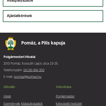
Álláspályázatok
Ajánlatkérések
Pomáz,
a Pilis kapuja
Polgármesteri Hivatal
2013 Pomáz, Kossuth Lajos utca 23-25.
Telefonszám:
06/26-814-300
E-mail:
pomaz@pomaz.hu
Aktuális
Városháza
Hírek
Polgármester
Események
Álláspályázatok
Képviselő-testület