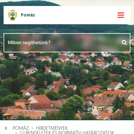
Pomáz
Hírek [
]
Események [
]
Dokumentumok [
]
Aloldalak [
]
POMÁZ
HIRDETMÉNYEK
ÚJ RENDELETEK ÉS NORMATÍV HATÁROZATOK