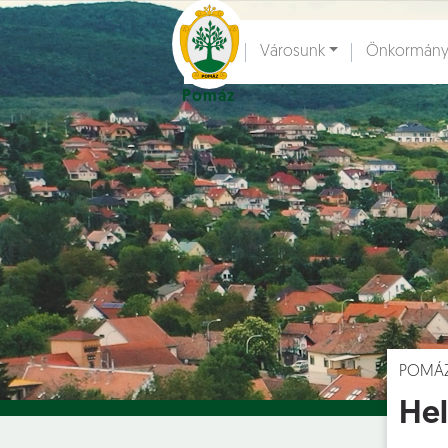
Ugrás a fő tartalomhoz
Városunk
Önkormány
Pomáz
Hírek [
]
Esem
POMÁ
Hel