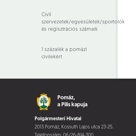
Civil
szervezetek/egyesületek/sportolók
és regisztrációs számaik
1 százalék a pomázi
civilekért
Pomáz,
a Pilis kapuja
Polgármesteri Hivatal
2013 Pomáz, Kossuth Lajos utca 23-25.
Telefonszám:
06/26-814-300