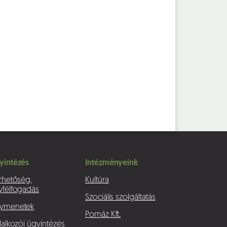
yintézés
Intézményeink
rhetőség,
Kultúra
yfélfogadás
Szociális szolgáltatás
ymenetek
Pomáz Kft.
lalkozói ügyintézés