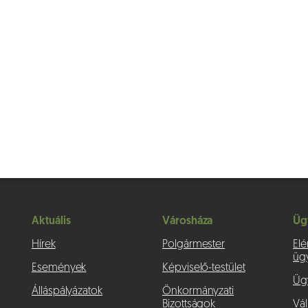
Aktuális
Városháza
Üg
Hírek
Polgármester
Elé
üg
Események
Képviselő-testület
Üg
Álláspályázatok
Önkormányzati
Bizottságok
Vál