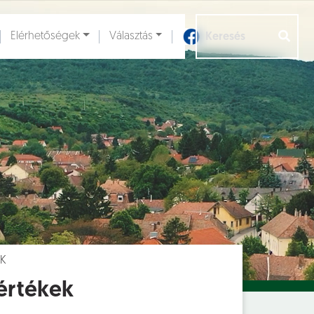
Elérhetőségek
Választás
Aloldalak [
]
EK
értékek