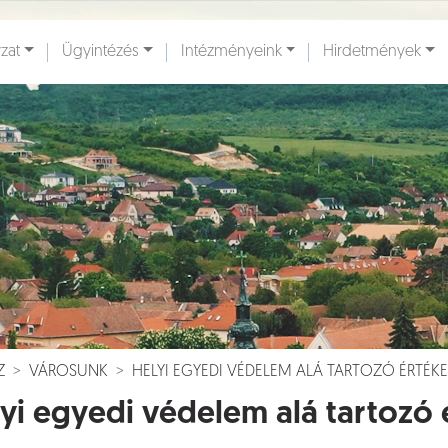
zat
Ügyintézés
Intézményeink
Hirdetmények
ények [
]
Dokumentumok [
]
Z
VÁROSUNK
HELYI EGYEDI VÉDELEM ALÁ TARTOZÓ ÉRTÉK
yi egyedi védelem alá tartozó 