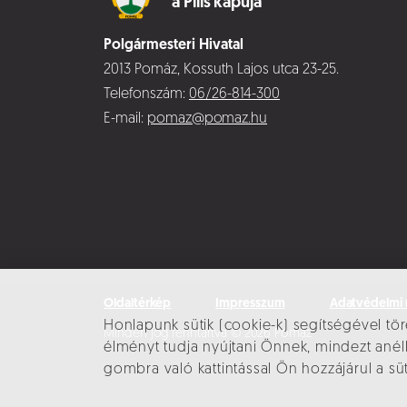
a Pilis kapuja
Polgármesteri Hivatal
2013 Pomáz, Kossuth Lajos utca 23-25.
Telefonszám:
06/26-814-300
E-mail:
pomaz@pomaz.hu
Oldaltérkép
Impresszum
Adatvédelmi 
Honlapunk sütik (cookie-k) segítségével tör
Minden jog fenntartva © 2026 Pomáz
élményt tudja nyújtani Önnek, mindezt an
gombra való kattintással Ön hozzájárul a sü