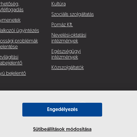
rhetőség,
Kultúra
yfélfogadás
Szociális szolgáltatás
ymenetek
Pomáz Kft.
lalkozói ügyintézés
Nevelési-oktatási
kossági problémák
intézmények
elentése
Egészségügyi
világítási
intézmények
abejelentő
Közszolgáltatók
yú bejelentő
Engedélyezés
Sütibeállítások módosítása