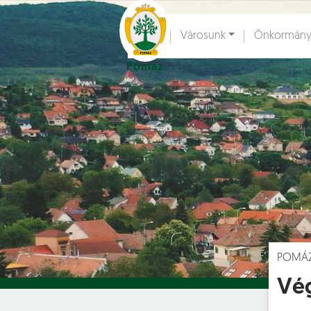
Ugrás a fő tartalomhoz
Városunk
Önkormány
Pomáz
Hírek [
]
Esem
POMÁ
Vég