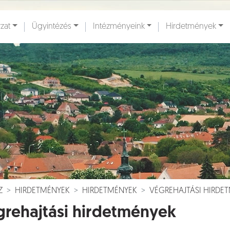
zat
Ügyintézés
Intézményeink
Hirdetmények
ények [
]
Dokumentumok [
]
Z
HIRDETMÉNYEK
HIRDETMÉNYEK
VÉGREHAJTÁSI HIRDE
rehajtási hirdetmények