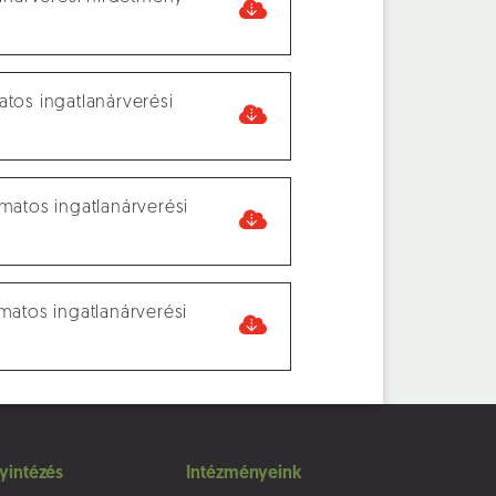
atos ingatlanárverési
amatos ingatlanárverési
matos ingatlanárverési
yintézés
Intézményeink