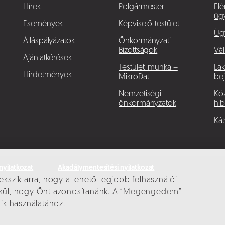
Hírek
Polgármester
Elé
üg
Események
Képviselő-testület
Üg
Álláspályázatok
Önkormányzati
Bizottságok
Vál
Ajánlatkérések
Testületi munka –
La
Hirdetmények
MikroDat
bej
Nemzetiségi
Köz
önkormányzatok
hib
Kát
nyilatkozat
Akadálymentesítési nyilatkozat
ekszik arra, hogy a lehető legjobb felhasználói
élkül, hogy Önt azonosítanánk. A “Megengedem”
tik használatához.