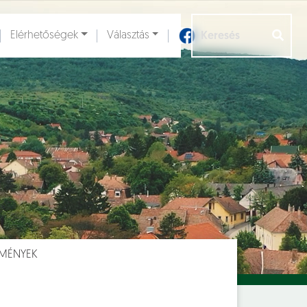
Elérhetőségek
Választás
Aloldalak [
]
TMÉNYEK