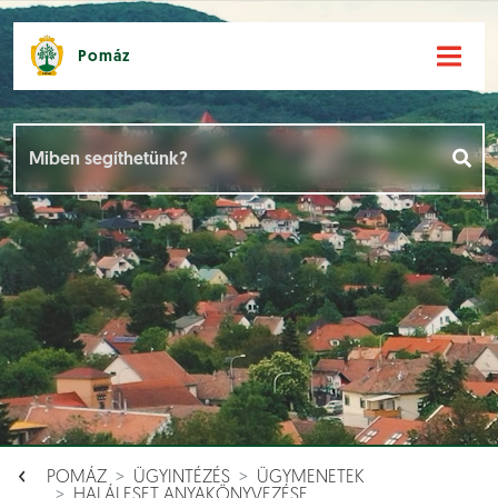
Pomáz
Hírek [
]
Események [
]
Dokumentumok [
]
Aloldalak [
]
POMÁZ
ÜGYINTÉZÉS
ÜGYMENETEK
HALÁLESET ANYAKÖNYVEZÉSE