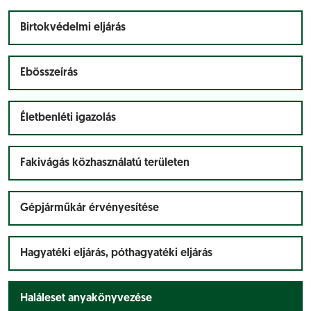
Birtokvédelmi eljárás
Ebösszeírás
Életbenléti igazolás
Fakivágás közhasználatú területen
Gépjárműkár érvényesítése
Hagyatéki eljárás, póthagyatéki eljárás
Haláleset anyakönyvezése