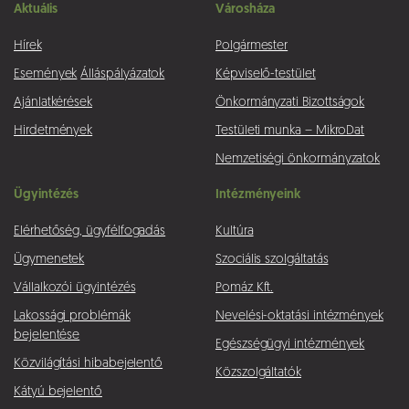
Aktuális
Városháza
Hírek
Polgármester
Események
Álláspályázatok
Képviselő-testület
Ajánlatkérések
Önkormányzati Bizottságok
Hirdetmények
Testületi munka – MikroDat
Nemzetiségi önkormányzatok
Ügyintézés
Intézményeink
Elérhetőség, ügyfélfogadás
Kultúra
Ügymenetek
Szociális szolgáltatás
Vállalkozói ügyintézés
Pomáz Kft.
Lakossági problémák
Nevelési-oktatási intézmények
bejelentése
Egészségügyi intézmények
Közvilágítási hibabejelentő
Közszolgáltatók
Kátyú bejelentő