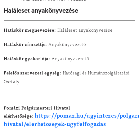
Haláleset anyakönyvezése
Hatáskör megnevezése:
Haláleset anyakönyvezése
Hatáskör címzettje:
Anyakönyvvezető
Hatáskör gyakorlója:
Anyakönyvvezető
Felelős szervezeti egység:
Hatósági és Humánszolgáltatási
Osztály
Pomázi Polgármesteri Hivatal
https://pomaz.hu/ugyintezes/polgar
elérhetősége:
hivatal/elerhetosegek-ugyfelfogadas