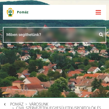
Pomáz
Hírek [
]
Események [
]
Dokumentumok [
]
Aloldalak [
]
POMÁZ
VÁROSUNK
CIVIL SZERVEZETEK/EGYESÜLETEK/SPORTOLÓK ÉS