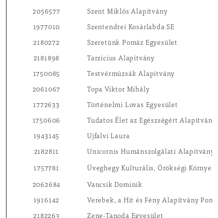
2056577
Szent Miklós Alapítvány
1977010
Szentendrei Kosárlabda SE
2180272
Szeretünk Pomáz Egyesület
2181898
Tarzicius Alapítvány
1750085
Testvérmúzsák Alapítvány
2061067
Topa Viktor Mihály
1772633
Történelmi Lovas Egyesület
1750606
Tudatos Élet az Egészségért Alapítvány
1943145
Ujfalvi Laura
2182811
Unicornis Humánszolgálati Alapítvány
1757781
Üveghegy Kulturális, Örökségi Környez
2062684
Vancsik Dominik
1916142
Verebek, a Hit és Fény Alapítvány Pom
2182263
Zene-Tanoda Egyesület