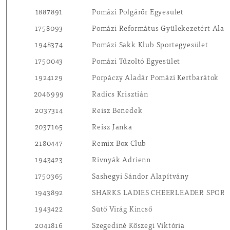
1887891
Pomázi Polgárőr Egyesület
1758093
Pomázi Református Gyülekezetért Alap
1948374
Pomázi Sakk Klub Sportegyesület
1750043
Pomázi Tűzoltó Egyesület
1924129
Porpáczy Aladár Pomázi Kertbarátok
2046999
Radics Krisztián
2037314
Reisz Benedek
2037165
Reisz Janka
2180447
Remix Box Club
1943423
Rivnyák Adrienn
1750365
Sashegyi Sándor Alapítvány
1943892
SHARKS LADIES CHEERLEADER SPOR
1943422
Sütő Virág Kincső
2041816
Szegediné Kőszegi Viktória