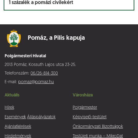
1 százalék a pomázi civilekért
Pomáz,
a Pilis kapuja
Polgármesteri Hivatal
2013 Pomáz, Kossuth Lajos utca 23-25.
Telefonszám:
06/26-814-300
E-mail:
pomaz@pomaz.hu
Aktuális
Városháza
Hírek
Polgármester
Események
Álláspályázatok
Képviselő-testület
Ajánlatkérések
Önkormányzati Bizottságok
Hirdetmények
Testületi munka – MikroDat