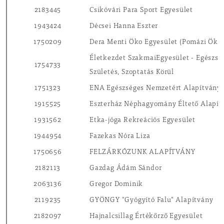
2183445
Csikóvári Para Sport Egyesület
1943424
Décsei Hanna Eszter
1750209
Dera Menti Öko Egyesület (Pomázi Öko
Életkezdet SzakmaiEgyesület - Egészs
1754733
Születés, Szoptatás Körül
1751323
ENA Egészséges Nemzetért Alapítvány
1915525
Eszterház Néphagyomány Éltető Alapít
1931562
Etka-jóga Rekreációs Egyesület
1944954
Fazekas Nóra Liza
1750656
FELZÁRKÓZUNK ALAPÍTVÁNY
2182113
Gazdag Ádám Sándor
2063136
Gregor Dominik
2119235
GYÖNGY "Gyógyító Falu" Alapítvány
2182097
Hajnalcsillag Értékőrző Egyesület