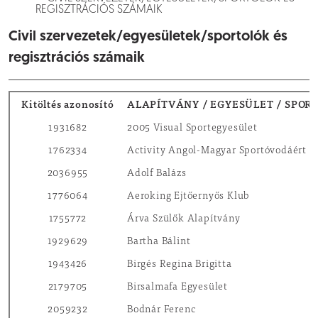
REGISZTRÁCIÓS SZÁMAIK
Civil szervezetek/egyesületek/sportolók és
regisztrációs számaik
Kitöltés azonosító
ALAPÍTVÁNY / EGYESÜLET / SPOR
1931682
2005 Visual Sportegyesület
1762334
Activity Angol-Magyar Sportóvodáért A
2036955
Adolf Balázs
1776064
Aeroking Ejtőernyős Klub
1755772
Árva Szülők Alapítvány
1929629
Bartha Bálint
1943426
Birgés Regina Brigitta
2179705
Birsalmafa Egyesület
2059232
Bodnár Ferenc