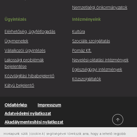
Nemzetiségi önkormányzatok
Ügyintézés
Intézményeink
Elérhetőség, ügyfélfogadás
Kultúra
Ügymenetek
Szociális szolgáltatás
Vállalkozói ügyintézés
Pomáz Kft.
Lakossági problémák
Nevelési-oktatási intézmények
bejelentése
Egészségügyi intézmények
Közvilágítási hibabejelentő
Közszolgáltatók
Kátyú bejelentő
Oldaltérkép
Impresszum
Adatvédelmi nyilatkozat
Akadálymentesítési nyilatkozat
Honlapunk sütik (cookie-k) segítségével törekszik arra, hogy a lehető legjobb
Minden jog fenntartva © 2026 Pomáz