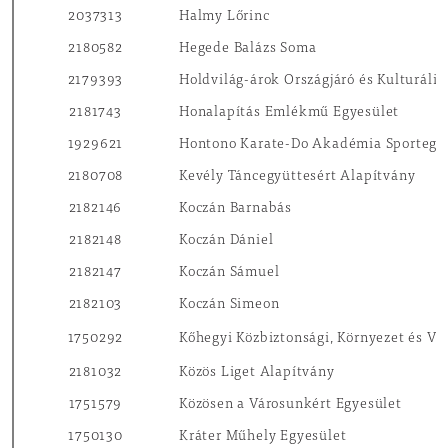
2037313
Halmy Lőrinc
2180582
Hegede Balázs Soma
2179393
Holdvilág-árok Országjáró és Kulturális
2181743
Honalapítás Emlékmű Egyesület
1929621
Hontono Karate-Do Akadémia Sportegy
2180708
Kevély Táncegyüttesért Alapítvány
2182146
Koczán Barnabás
2182148
Koczán Dániel
2182147
Koczán Sámuel
2182103
Koczán Simeon
1750292
Kőhegyi Közbiztonsági, Környezet és Vá
2181032
Közös Liget Alapítvány
1751579
Közösen a Városunkért Egyesület
1750130
Kráter Műhely Egyesület