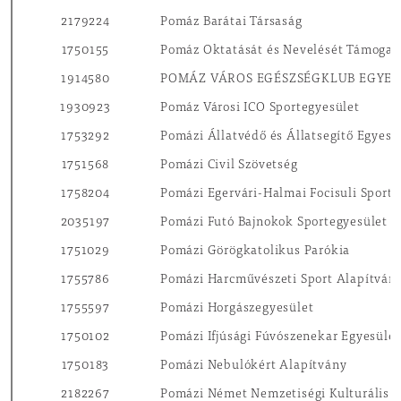
2179224
Pomáz Barátai Társaság
1750155
Pomáz Oktatását és Nevelését Támogat
1914580
POMÁZ VÁROS EGÉSZSÉGKLUB EGYES
1930923
Pomáz Városi ICO Sportegyesület
1753292
Pomázi Állatvédő és Állatsegítő Egyesü
1751568
Pomázi Civil Szövetség
1758204
Pomázi Egervári-Halmai Focisuli Sport 
2035197
Pomázi Futó Bajnokok Sportegyesület
1751029
Pomázi Görögkatolikus Parókia
1755786
Pomázi Harcművészeti Sport Alapítván
1755597
Pomázi Horgászegyesület
1750102
Pomázi Ifjúsági Fúvószenekar Egyesület
1750183
Pomázi Nebulókért Alapítvány
2182267
Pomázi Német Nemzetiségi Kulturális E