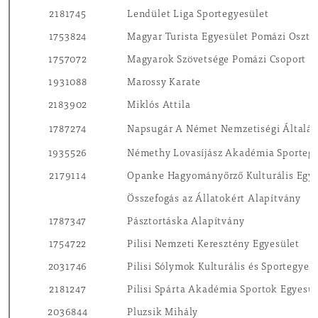
2181745
Lendület Liga Sportegyesület
1753824
Magyar Turista Egyesület Pomázi Osztá
1757072
Magyarok Szövetsége Pomázi Csoport
1931088
Marossy Karate
2183902
Miklós Attila
1787274
Napsugár A Német Nemzetiségi Általán
1935526
Némethy Lovasíjász Akadémia Sportegy
2179114
Opanke Hagyományőrző Kulturális Egye
Összefogás az Állatokért Alapítvány
1787347
Pásztortáska Alapítvány
1754722
Pilisi Nemzeti Keresztény Egyesület
2031746
Pilisi Sólymok Kulturális és Sportegyes
2181247
Pilisi Spárta Akadémia Sportok Egyesül
2036844
Pluzsik Mihály