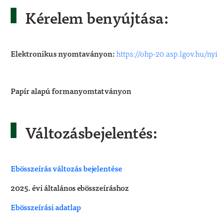
Kérelem benyújtása:
Elektronikus nyomtaványon:
https://ohp-20.asp.lgov.hu/ny
Papír alapú formanyomtatványon
Változásbejelentés:
Ebösszeírás változás bejelentése
2025. évi általános ebösszeíráshoz
Ebösszeírási adatlap