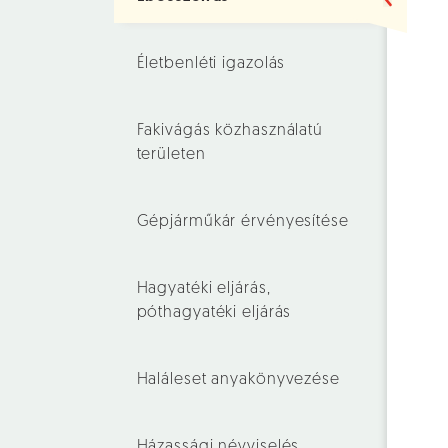
Életbenléti igazolás
Fakivágás közhasználatú
területen
Gépjárműkár érvényesítése
Hagyatéki eljárás,
póthagyatéki eljárás
Haláleset anyakönyvezése
Házassági névviselés