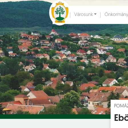
Ugrás a fő tartalomhoz
Városunk
Önkormány
Pomáz
Hírek [
]
Esem
POMÁ
Ebö