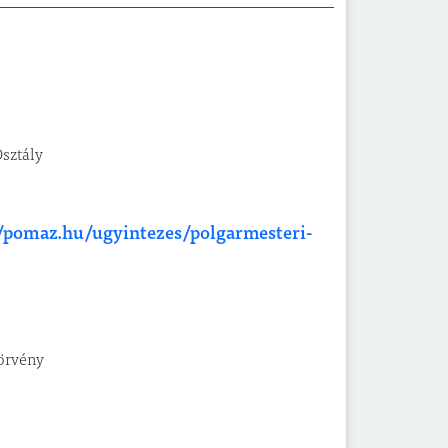
sztály
//pomaz.hu/ugyintezes/polgarmesteri-
törvény