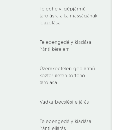
Telephely, gépjármű
tárolásra alkalmasságának
igazolása
Telepengedély kiadása
iránti kérelem
Üzemképtelen gépjármű
közterületen történő
tárolása
Vadkárbecslési eljárás
Telepengedély kiadása
iránti eljárás