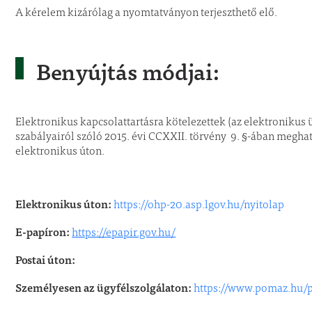
A kérelem kizárólag a nyomtatványon terjeszthető elő.
Benyújtás módjai:
Elektronikus kapcsolattartásra kötelezettek (az elektronikus 
szabályairól szóló 2015. évi CCXXII. törvény 9. §-ában megha
elektronikus úton.
Elektronikus úton:
https://ohp-20.asp.lgov.hu/nyitolap
E-papíron:
https://epapir.gov.hu/
Postai úton:
Személyesen az ügyfélszolgálaton:
https://www.pomaz.hu/p