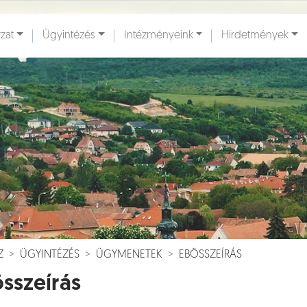
zat
Ügyintézés
Intézményeink
Hirdetmények
ények [
]
Dokumentumok [
]
Z
ÜGYINTÉZÉS
ÜGYMENETEK
EBÖSSZEÍRÁS
sszeírás