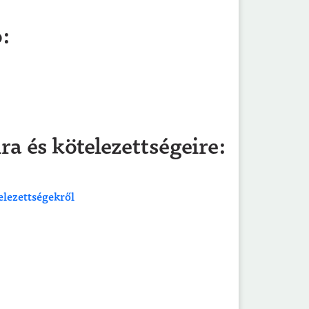
ó:
ra és kötelezettségeire:
telezettségekről