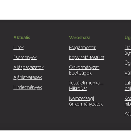
Aktuális
Városháza
Üg
Hírek
Polgármester
Elé
üg
Események
Képviselő-testület
Üg
Álláspályázatok
Önkormányzati
Bizottságok
Vál
Ajánlatkérések
Testületi munka –
La
Hirdetmények
MikroDat
bej
Nemzetiségi
Köz
önkormányzatok
hib
Kát