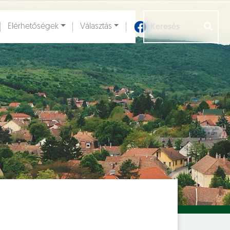
Elérhetőségek
Választás
Aloldalak [
]