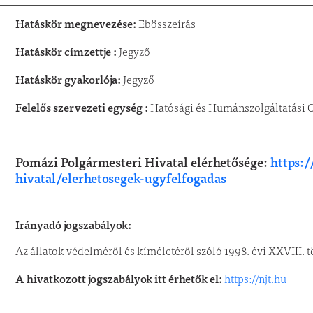
Hatáskör megnevezése:
Ebösszeírás
Hatáskör címzettje :
Jegyző
Hatáskör gyakorlója:
Jegyző
Felelős szervezeti egység :
Hatósági és Humánszolgáltatási O
Pomázi Polgármesteri Hivatal elérhetősége:
https:
hivatal/elerhetosegek-ugyfelfogadas
Irányadó jogszabályok:
Az állatok védelméről és kíméletéről szóló 1998. évi XXVIII. 
A hivatkozott jogszabályok itt érhetők el:
https://njt.hu