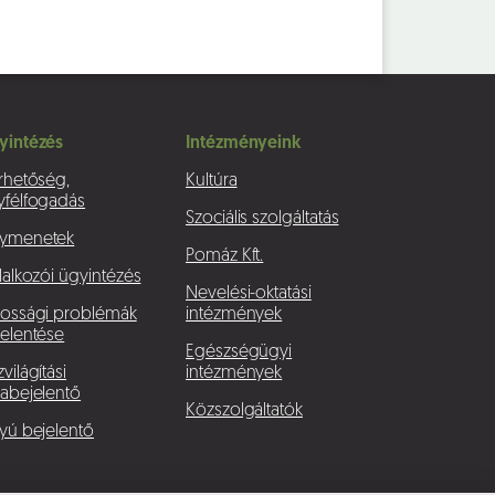
yintézés
Intézményeink
rhetőség,
Kultúra
yfélfogadás
Szociális szolgáltatás
ymenetek
Pomáz Kft.
lalkozói ügyintézés
Nevelési-oktatási
kossági problémák
intézmények
elentése
Egészségügyi
világítási
intézmények
abejelentő
Közszolgáltatók
yú bejelentő