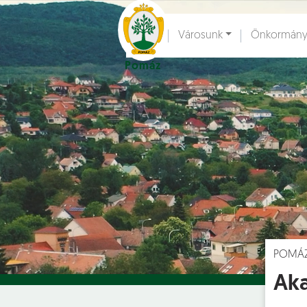
Ugrás a fő tartalomhoz
Városunk
Önkormány
Pomáz
Hírek [
]
Esem
POMÁ
Aka