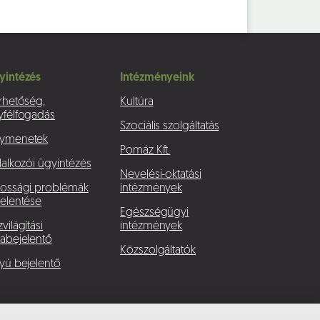
yintézés
Intézményeink
rhetőség,
Kultúra
yfélfogadás
Szociális szolgáltatás
ymenetek
Pomáz Kft.
lalkozói ügyintézés
Nevelési-oktatási
kossági problémák
intézmények
elentése
Egészségügyi
világítási
intézmények
abejelentő
Közszolgáltatók
yú bejelentő