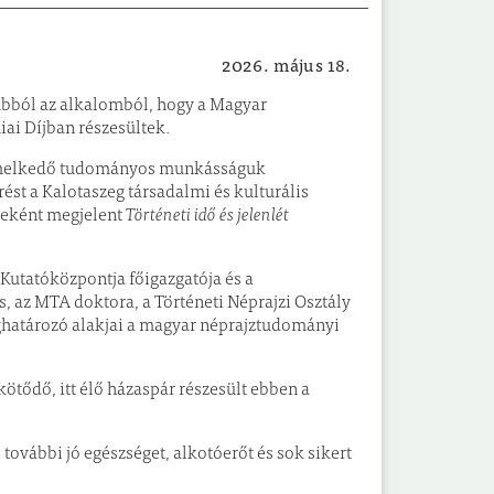
2026. május 18.
Közérdekű
abból az alkalomból, hogy a Magyar
i Díjban részesültek.
emelkedő tudományos munkásságuk
ést a Kalotaszeg társadalmi és kulturális
seként megjelent
Történeti idő és jelenlét
utatóközpontja főigazgatója és a
s
, az MTA doktora, a Történeti Néprajzi Osztály
ghatározó alakjai a magyar néprajztudományi
ődő, itt élő házaspár részesült ebben a
, további jó egészséget, alkotóerőt és sok sikert