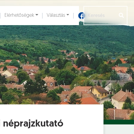
Elérhetőségek
Választás
Aloldalak [
]
i néprajzkutató