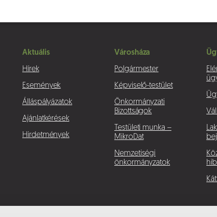
Aktuális
Városháza
Üg
Hírek
Polgármester
Elé
üg
Események
Képviselő-testület
Üg
Álláspályázatok
Önkormányzati
Bizottságok
Vál
Ajánlatkérések
Testületi munka –
La
Hirdetmények
MikroDat
bej
Nemzetiségi
Köz
önkormányzatok
hib
Kát