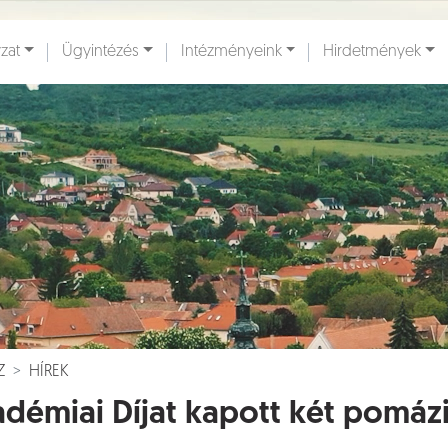
zat
Ügyintézés
Intézményeink
Hirdetmények
ények [
]
Dokumentumok [
]
Z
HÍREK
démiai Díjat kapott két pomáz