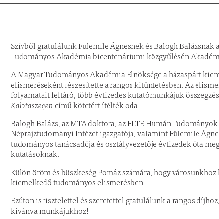
Szívből gratulálunk
Fülemile Ágnesnek
és
Balogh Balázs
nak 
Tudományos Akadémia bicentenáriumi közgyűlésén Akadémia
A Magyar Tudományos Akadémia Elnöksége a házaspárt ki
elismeréseként részesítette a rangos kitüntetésben. Az elismer
folyamatait feltáró, több évtizedes kutatómunkájuk összegzé
Kalotaszegen
című kötetért ítélték oda.
Balogh Balázs
, az MTA doktora, az ELTE Humán Tudományok K
Néprajztudományi Intézet igazgatója, valamint
Fülemile Ágne
tudományos tanácsadója és osztályvezetője évtizedek óta me
kutatásoknak.
Külön öröm és büszkeség Pomáz számára, hogy városunkhoz köt
kiemelkedő tudományos elismerésben.
Ezúton is tisztelettel és szeretettel gratulálunk a rangos díjhoz
kívánva munkájukhoz!