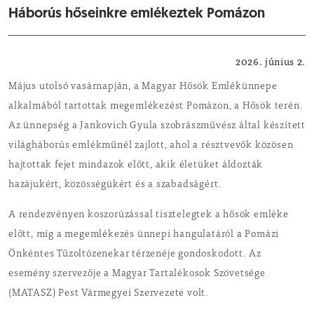
Háborús hőseinkre emlékeztek Pomázon
Közérdekű
2026. június 2.
Május utolsó vasárnapján, a Magyar Hősök Emlékünnepe
alkalmából tartottak megemlékezést Pomázon, a Hősök terén.
Az ünnepség a Jankovich Gyula szobrászművész által készített
világháborús emlékműnél zajlott, ahol a résztvevők közösen
hajtottak fejet mindazok előtt, akik életüket áldozták
hazájukért, közösségükért és a szabadságért.
A rendezvényen koszorúzással tisztelegtek a hősök emléke
előtt, míg a megemlékezés ünnepi hangulatáról a Pomázi
Önkéntes Tűzoltózenekar térzenéje gondoskodott. Az
esemény szervezője a Magyar Tartalékosok Szövetsége
(MATASZ) Pest Vármegyei Szervezete volt.