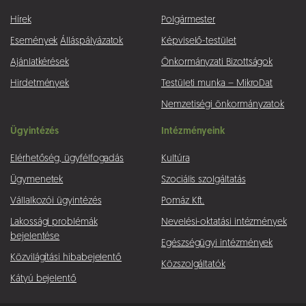
Hírek
Polgármester
Események
Álláspályázatok
Képviselő-testület
Ajánlatkérések
Önkormányzati Bizottságok
Hirdetmények
Testületi munka – MikroDat
Nemzetiségi önkormányzatok
Ügyintézés
Intézményeink
Elérhetőség, ügyfélfogadás
Kultúra
Ügymenetek
Szociális szolgáltatás
Vállalkozói ügyintézés
Pomáz Kft.
Lakossági problémák
Nevelési-oktatási intézmények
bejelentése
Egészségügyi intézmények
Közvilágítási hibabejelentő
Közszolgáltatók
Kátyú bejelentő