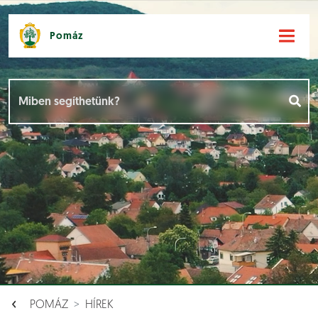
Pomáz
Hírek [
]
Események [
]
Dokumentumok [
]
Aloldalak [
]
POMÁZ
HÍREK